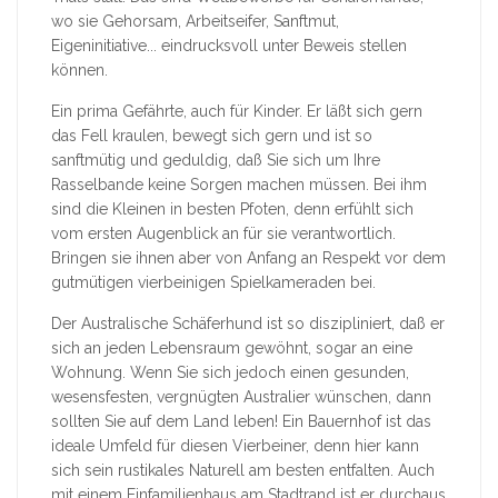
wo sie Gehorsam, Arbeitseifer, Sanftmut,
Eigeninitiative... eindrucksvoll unter Beweis stellen
können.
Ein prima Gefährte, auch für Kinder. Er läßt sich gern
das Fell kraulen, bewegt sich gern und ist so
sanftmütig und geduldig, daß Sie sich um Ihre
Rasselbande keine Sorgen machen müssen. Bei ihm
sind die Kleinen in besten Pfoten, denn erfühlt sich
vom ersten Augenblick an für sie verantwortlich.
Bringen sie ihnen aber von Anfang an Respekt vor dem
gutmütigen vierbeinigen Spielkameraden bei.
Der Australische Schäferhund ist so diszipliniert, daß er
sich an jeden Lebensraum gewöhnt, sogar an eine
Wohnung. Wenn Sie sich jedoch einen gesunden,
wesensfesten, vergnügten Australier wünschen, dann
sollten Sie auf dem Land leben! Ein Bauernhof ist das
ideale Umfeld für diesen Vierbeiner, denn hier kann
sich sein rustikales Naturell am besten entfalten. Auch
mit einem Einfamilienhaus am Stadtrand ist er durchaus