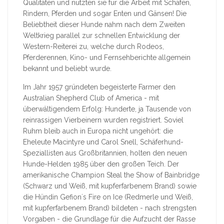
Qualitäten und nutzten sie für die Arbeit mit Schafen,
Rindern, Pferden und sogar Enten und Gänsen! Die
Beliebtheit dieser Hunde nahm nach dem Zweiten
Weltkrieg parallel zur schnellen Entwicklung der
Western-Reiterei zu, welche durch Rodeos,
Pferderennen, Kino- und Fernsehberichte allgemein
bekannt und beliebt wurde.
Im Jahr 1957 gründeten begeisterte Farmer den
Australian Shepherd Club of America - mit
überwältigendem Erfolg: Hunderte, ja Tausende von
reinrassigen Vierbeinern wurden registriert. Soviel
Ruhm bleib auch in Europa nicht ungehört: die
Eheleute Macintyre und Carol Snell, Schäferhund-
Speziallisten aus Großbritannien, holten den neuen
Hunde-Helden 1985 über den großen Teich. Der
amerikanische Champion Steal the Show of Bainbridge
(Schwarz und Weiß, mit kupferfarbenem Brand) sowie
die Hündin Gefion´s Fire on Ice (Redmerle und Weiß,
mit kupferfarbenem Brand) bildeten - nach strengsten
Vorgaben - die Grundlage für die Aufzucht der Rasse