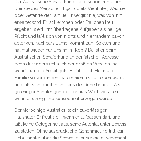
Der Australische Schäferhund stand schon immer im
Dienste des Menschen. Egal, ob als Viehhüter, Wächter
oder Gefährte der Familie: Er vergißt nie, was von ihm
erwartet wird. Er ist Herrchen oder Frauchen treu
ergeben, sieht ihm übertragene Aufgaben als heilige
Pflicht und läßt sich von nichts und niemandem davon
ablenken. Nachbars Lumpi kommt zum Spielen und
hat mal wieder nur Unsinn im Kopf? Da ist er beim
Australischen Schäferhund an der falschen Adresse,
denn der widersteht auch der größten Versuchung,
wenn´s um die Arbeit geht. Er fühlt sich Heim und
Familie so verbunden, daß er niemals ausreißen würde,
und läßt sich durch nichts aus der Ruhe bringen. Als
gelehriger Schüler gehorcht er aufs Wort, vor allem,
wenn er streng und konsequent erzogen wurde.
Der vierbeinige Australier ist ein zuverlässiger
Haushüter. Er freut sich, wenn er aufpassen darf, und
läßt keine Gelegenheit aus, seine Autorität unter Beweis
zu stellen. Ohne ausdrückliche Genehmigung tritt kein
Unbekannter über die Schwelle, er verteidigt vehement