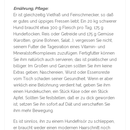
Ernährung, Pflege:
Er ist gleichzeitig Vielfraß und Feinschmecker, so daß
er gutes und üppiges Fressen liebt, Ein 20 kg schwerer
Hund braucht etwa 300 g Fleisch pro Tag, 175 g
Hundeflocken, Reis oder Getreide und 175 g Gemüse
(Karotten, grüne Bohnen, Salat...); vergessen Sie nicht,
seinem Futter die Tagesration eines Vitamin- und
Mineralstoffkomplexes zuzufügen. Fertigfutter können
Sie ihm natürlich auch servieren, das ist praktischer und
billiger. Im Großen und Ganzen sollten Sie ihm keine
Extras geben; Naschereien, Wurst oder Essensreste
vom Tisch schaden seiner Gesundheit. Wenn er aber
wirklich eine Belohnung verdient hat, geben Sie ihm
einen Hundekuchen, ein Stück Käse oder ein Stück
Apfel. Sollten Sie feststellen, daß er zu dick geworden
ist, setzen Sie ihn sofort auf Diät und verschaffen Sie
ihm mehr Bewegung.
Es ist sinnlos, ihn zu einem Hundefrisör zu schleppen,
er braucht weder einen modernen Haarschnitt noch