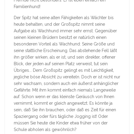
Fremde nicht besonders. Er ist eben einfach ein
Familienhund!
Der Spitz hat seine alten Fähigkeiten als Wächter bis
heute behalten, und der Großspitz nimmt seine
Aufgabe als Wachhund immer sehr ernst. Gegenüber
seinen kleinen Brüdern besitzt er natürlich einen
besonderen Vorteil als Wachhund: Seine Größe und
seine stattliche Erscheinung. Das abstehende Fell läßt
ihn größer wirken, als er ist, und sein direkter, offener
Blick, der jeden auf seinen Platz verweist, tut sein
Übriges... Dem Großspitz gelingt es mit Leichtigkeit,
jegliche böse Absicht zu vereiteln. Doch er ist nicht nur
sehr wachsam, sondern auch ein äußerst anhänglicher
Gefährte. Mit ihm kommt einfach niemals Langeweile
auf. Schon wenn er das kleinste Geräusch von Ihnen
vernimmt, kommt er gleich angewetzt. Es könnte ja
sein, daß Sie ihn brauchen, oder daß es Zeit für einen
Spaziergang oder fürs tägliche Jogging ist! Oder
müssen Sie heute die Kinder etwa früher von der
Schule abholen als gewöhnlich?