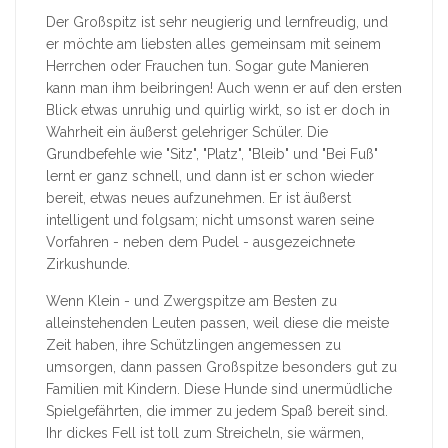
Der Großspitz ist sehr neugierig und lernfreudig, und
er möchte am liebsten alles gemeinsam mit seinem
Herrchen oder Frauchen tun. Sogar gute Manieren
kann man ihm beibringen! Auch wenn er auf den ersten
Blick etwas unruhig und quirlig wirkt, so ist er doch in
Wahrheit ein äußerst gelehriger Schüler. Die
Grundbefehle wie "Sitz", "Platz", "Bleib" und "Bei Fuß"
lernt er ganz schnell, und dann ist er schon wieder
bereit, etwas neues aufzunehmen. Er ist äußerst
intelligent und folgsam; nicht umsonst waren seine
Vorfahren - neben dem Pudel - ausgezeichnete
Zirkushunde.
Wenn Klein - und Zwergspitze am Besten zu
alleinstehenden Leuten passen, weil diese die meiste
Zeit haben, ihre Schützlingen angemessen zu
umsorgen, dann passen Großspitze besonders gut zu
Familien mit Kindern. Diese Hunde sind unermüdliche
Spielgefährten, die immer zu jedem Spaß bereit sind.
Ihr dickes Fell ist toll zum Streicheln, sie wärmen,