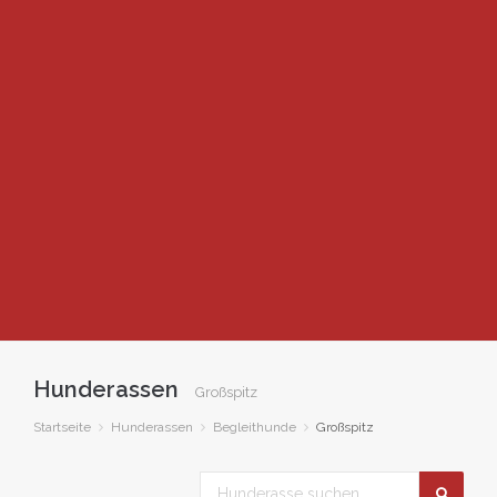
Hunderassen
Großspitz
Startseite
Hunderassen
Begleithunde
Großspitz