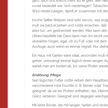
ganz flach und kriecht mehr als er geht. Sein N
soviel bedeutet wie "sich niederlegen". Tatsächl
Wild niederzulegen, damit er zusammen mit de
Irische-Setter-Welpen sind sehr nervös, was ange
muß sie bald erziehen und sollte erreichen, daß
alles tun, um gestreichelt werden. Man kann den 
Ultraschalpfeife hat. Dann kann man ihn leicht zu
überallhin folgen, egal, ob zu Fuß oder mit dem F
Ausflüge, auch wenn es einmal regnet. Nur stehe
Ein Haus mit Garten wäre ideal; ansonsten mu
gehen, unbedingt einmal täglich einen langen Au
wartet man am besten ab, bis seine Pfoten wiede
Ernährung, Pflege:
Sein tägliches Futter sollte neben dem Hauptbe
verschiedene rohe Früchte (z. B. Birnen oder Trau
geeignet, da sie ein Protein enthalten, das Vitam
Glanz verlieren. Geeignet sind dagegen weichge
Mit einer Bürste, die mit langen, harten und dick