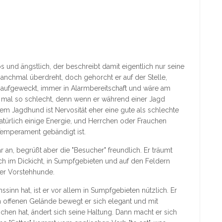
s und ängstlich, der beschreibt damit eigentlich nur seine
 manchmal überdreht, doch gehorcht er auf der Stelle,
r aufgeweckt, immer in Alarmbereitschaft und wäre am
ht mal so schlecht, denn wenn er während einer Jagd
nem Jagdhund ist Nervosität eher eine gute als schlechte
natürlich einige Energie, und Herrchen oder Frauchen
Temperament gebändigt ist.
ar an, begrüßt aber die "Besucher" freundlich. Er träumt
ch im Dickicht, in Sumpfgebieten und auf den Feldern
ller Vorstehhunde.
sinn hat, ist er vor allem in Sumpfgebieten nützlich. Er
 offenen Gelände bewegt er sich elegant und mit
en hat, ändert sich seine Haltung. Dann macht er sich