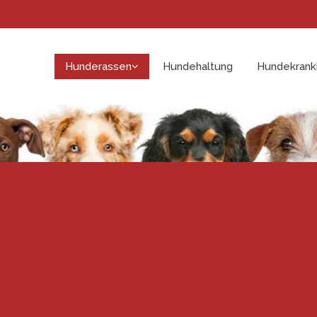
Hunderassen
Hundehaltung
Hundekrank