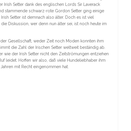
er Irish Setter dank des englischen Lords Sir Laverack
and stammende schwarz-rote Gordon Setter ging einige
rish Setter ist demnach also älter. Doch es ist viel
ie Diskussion, wer denn nun älter sei, ist noch heute im
 in der Gesellschaft, weder Zeit noch Moden konnten ihm
mmt die Zahl der Irischen Setter weltweit beständig ab.
er wie der Irish Setter nicht den Zeitströmungen entziehen
f leidet. Hoffen wir also, daß viele Hundeliebhaber ihm
0 Jahren mit Recht eingenommen hat.