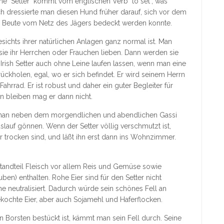
ame "Setter" kommt vom englischen Verb "to set", was
ich dressierte man diesen Hund früher darauf, sich vor dem
r Beute vom Netz des Jägers bedeckt werden konnte.
sichts ihrer natürlichen Anlagen ganz normal ist. Man
 sie ihr Herrchen oder Frauchen lieben. Dann werden sie
Irish Setter auch ohne Leine laufen lassen, wenn man eine
rückholen, egal, wo er sich befindet. Er wird seinem Herrn
ahrrad. Er ist robust und daher ein guter Begleiter für
n bleiben mag er dann nicht.
ß man neben dem morgendlichen und abendlichen Gassi
slauf gönnen. Wenn der Setter völlig verschmutzt ist,
r trocken sind, und läßt ihn erst dann ins Wohnzimmer.
standteil Fleisch vor allem Reis und Gemüse sowie
ben) enthalten. Rohe Eier sind für den Setter nicht
ine neutralisiert. Dadurch würde sein schönes Fell an
kochte Eier, aber auch Sojamehl und Haferflocken.
en Borsten bestückt ist, kämmt man sein Fell durch. Seine