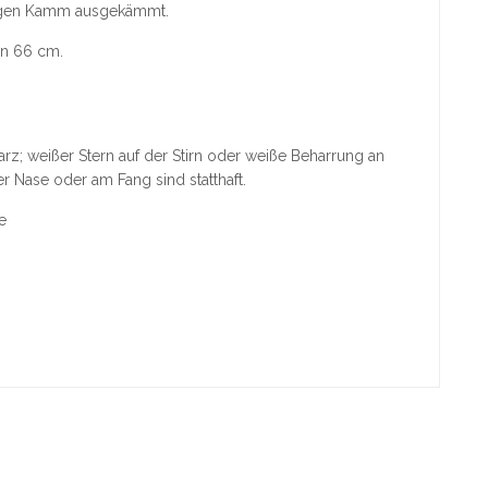
nigen Kamm ausgekämmt.
en 66 cm.
rz; weißer Stern auf der Stirn oder weiße Beharrung an
er Nase oder am Fang sind statthaft.
e