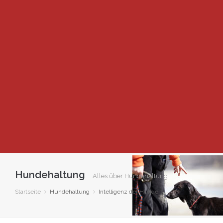
Hundehaltung
Alles über Hundehaltung
Startseite
Hundehaltung
Intelligenz der Hunde