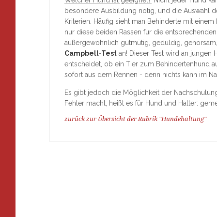
Welcher Hund ist geeignet?
Nicht jeder Hund ka
besondere Ausbildung nötig, und die Auswahl d
Kriterien. Häufig sieht man Behinderte mit einem
nur diese beiden Rassen für die entsprechenden A
außergewöhnlich gutmütig, geduldig, gehorsam, 
Campbell-Test
an! Dieser Test wird an jungen
entscheidet, ob ein Tier zum Behindertenhund au
sofort aus dem Rennen - denn nichts kann im Nac
Es gibt jedoch die Möglichkeit der Nachschulung
Fehler macht, heißt es für Hund und Halter: gem
zurück zur Übersicht der Rubrik "Hundehaltung"