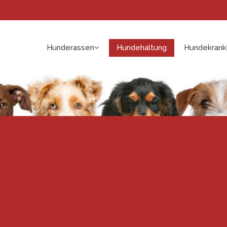
Hunderassen
Hundehaltung
Hundekrank