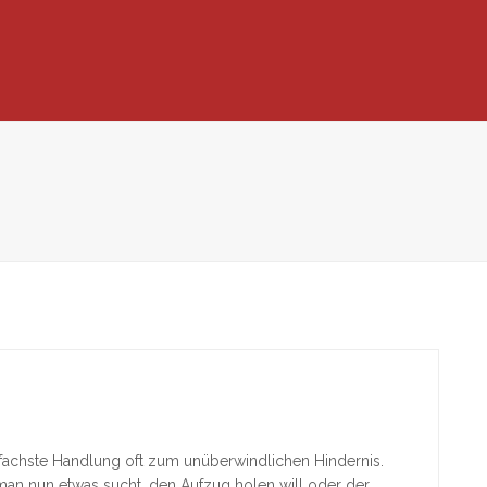
infachste Handlung oft zum unüberwindlichen Hindernis.
man nun etwas sucht, den Aufzug holen will oder der