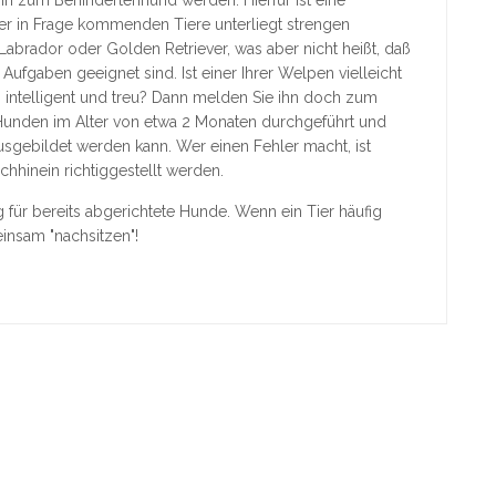
nn zum Behindertenhund werden. Hierfür ist eine
er in Frage kommenden Tiere unterliegt strengen
 Labrador oder Golden Retriever, was aber nicht heißt, daß
ufgaben geeignet sind. Ist einer Ihrer Welpen vielleicht
intelligent und treu? Dann melden Sie ihn doch zum
 Hunden im Alter von etwa 2 Monaten durchgeführt und
sgebildet werden kann. Wer einen Fehler macht, ist
hhinein richtiggestellt werden.
 für bereits abgerichtete Hunde. Wenn ein Tier häufig
einsam "nachsitzen"!