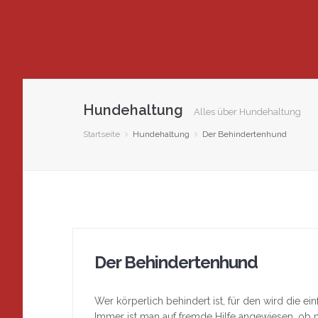
Hundehaltung
Alles über Hundehaltung
Startseite
Hundehaltung
Der Behindertenhund
Der Behindertenhund
Wer körperlich behindert ist, für den wird die e
Immer ist man auf fremde Hilfe angewiesen, ob 