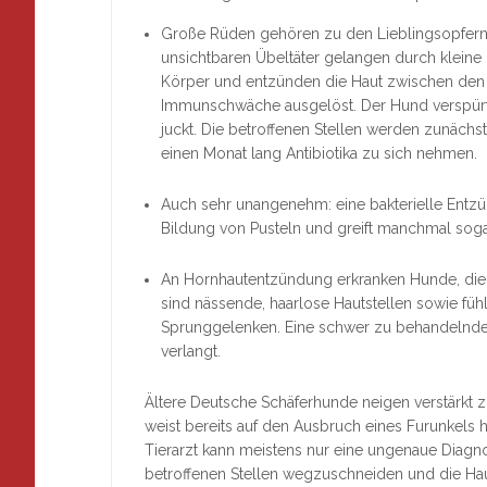
Große Rüden gehören zu den Lieblingsopfern 
unsichtbaren Übeltäter gelangen durch kleine 
Körper und entzünden die Haut zwischen den Z
Immunschwäche ausgelöst. Der Hund verspürt 
juckt. Die betroffenen Stellen werden zunächs
einen Monat lang Antibiotika zu sich nehmen.
Auch sehr unangenehm: eine bakterielle Entzü
Bildung von Pusteln und greift manchmal sog
An Hornhautentzündung erkranken Hunde, die
sind nässende, haarlose Hautstellen sowie füh
Sprunggelenken. Eine schwer zu behandelnde Kr
verlangt.
Ältere Deutsche Schäferhunde neigen verstärkt zu
weist bereits auf den Ausbruch eines Furunkels hi
Tierarzt kann meistens nur eine ungenaue Diagno
betroffenen Stellen wegzuschneiden und die Haut