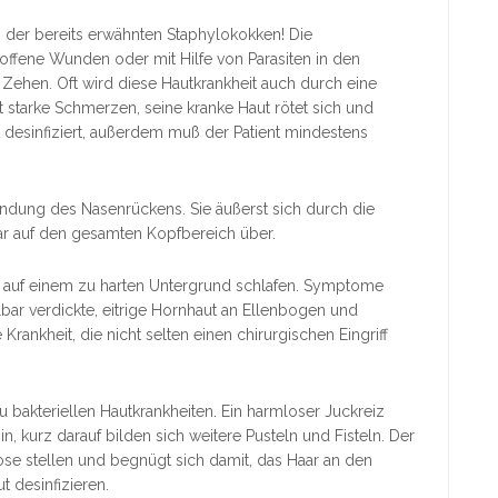
der bereits erwähnten Staphylokokken! Die
offene Wunden oder mit Hilfe von Parasiten in den
ehen. Oft wird diese Hautkrankheit auch durch eine
starke Schmerzen, seine kranke Haut rötet sich und
t desinfiziert, außerdem muß der Patient mindestens
ndung des Nasenrückens. Sie äußerst sich durch die
ar auf den gesamten Kopfbereich über.
 auf einem zu harten Untergrund schlafen. Symptome
lbar verdickte, eitrige Hornhaut an Ellenbogen und
ankheit, die nicht selten einen chirurgischen Eingriff
 bakteriellen Hautkrankheiten. Ein harmloser Juckreiz
n, kurz darauf bilden sich weitere Pusteln und Fisteln. Der
se stellen und begnügt sich damit, das Haar an den
 desinfizieren.