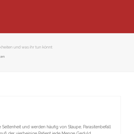
heiten und was ihr tun könnt
ten
 Seltenheit und werden häufig von Staupe, Parasitenbefall
muß der vierbeinige Patient jede Menge Geduld