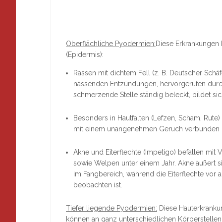
Oberflächliche Pyodermien:
Diese Erkrankungen 
(Epidermis):
Rassen mit dichtem Fell (z. B. Deutscher Schä
nässenden Entzündungen, hervorgerufen durch
schmerzende Stelle ständig beleckt, bildet sic
Besonders in Hautfalten (Lefzen, Scham, Rute) 
mit einem unangenehmen Geruch verbunden i
Akne und Eiterflechte (Impetigo) befallen mit 
sowie Welpen unter einem Jahr. Akne äußert si
im Fangbereich, während die Eiterflechte vo
beobachten ist.
Tiefer liegende Pyodermien:
Diese Hauterkranku
können an ganz unterschiedlichen Körperstellen 