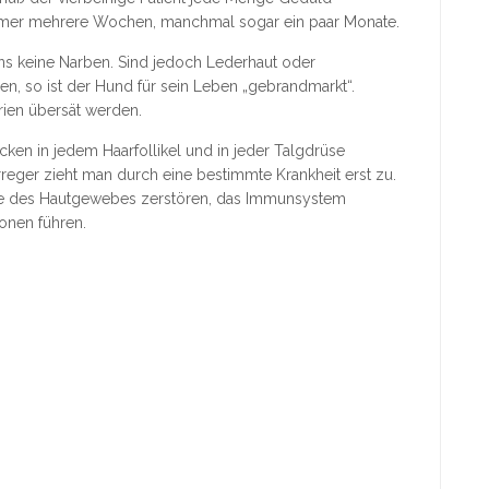
t immer mehrere Wochen, manchmal sogar ein paar Monate.
ns keine Narben. Sind jedoch Lederhaut oder
n, so ist der Hund für sein Leben „gebrandmarkt“.
ien übersät werden.
ken in jedem Haarfollikel und in jeder Talgdrüse
rreger zieht man durch eine bestimmte Krankheit erst zu.
eile des Hautgewebes zerstören, das Immunsystem
onen führen.