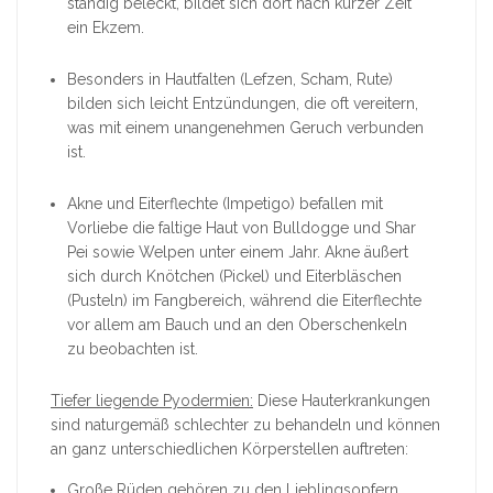
ständig beleckt, bildet sich dort nach kurzer Zeit
ein Ekzem.
Besonders in Hautfalten (Lefzen, Scham, Rute)
bilden sich leicht Entzündungen, die oft vereitern,
was mit einem unangenehmen Geruch verbunden
ist.
Akne und Eiterflechte (Impetigo) befallen mit
Vorliebe die faltige Haut von Bulldogge und Shar
Pei sowie Welpen unter einem Jahr. Akne äußert
sich durch Knötchen (Pickel) und Eiterbläschen
(Pusteln) im Fangbereich, während die Eiterflechte
vor allem am Bauch und an den Oberschenkeln
zu beobachten ist.
Tiefer liegende Pyodermien:
Diese Hauterkrankungen
sind naturgemäß schlechter zu behandeln und können
an ganz unterschiedlichen Körperstellen auftreten:
Große Rüden gehören zu den Lieblingsopfern