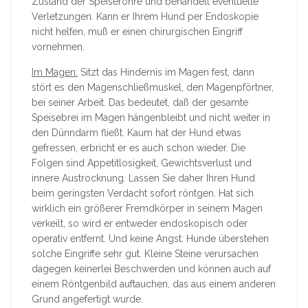
Zustand der Speiseröhre und behandelt eventuelle
Verletzungen. Kann er Ihrem Hund per Endoskopie
nicht helfen, muß er einen chirurgischen Eingriff
vornehmen.
Im Magen:
Sitzt das Hindernis im Magen fest, dann
stört es den Magenschließmuskel, den Magenpförtner,
bei seiner Arbeit. Das bedeutet, daß der gesamte
Speisebrei im Magen hängenbleibt und nicht weiter in
den Dünndarm fließt. Kaum hat der Hund etwas
gefressen, erbricht er es auch schon wieder. Die
Folgen sind Appetitlosigkeit, Gewichtsverlust und
innere Austrocknung. Lassen Sie daher Ihren Hund
beim geringsten Verdacht sofort röntgen. Hat sich
wirklich ein größerer Fremdkörper in seinem Magen
verkeilt, so wird er entweder endoskopisch oder
operativ entfernt. Und keine Angst: Hunde überstehen
solche Eingriffe sehr gut. Kleine Steine verursachen
dagegen keinerlei Beschwerden und können auch auf
einem Röntgenbild auftauchen, das aus einem anderen
Grund angefertigt wurde.