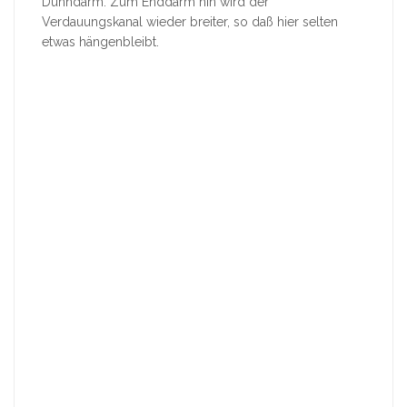
Dünndarm. Zum Enddarm hin wird der
Verdauungskanal wieder breiter, so daß hier selten
etwas hängenbleibt.