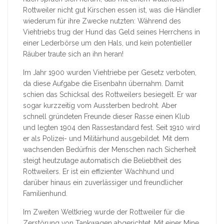
Rottweiler nicht gut Kirschen essen ist, was die Händler
wiederum für ihre Zwecke nutzten: Während des
Viehtriebs trug der Hund das Geld seines Herrchens in
einer Lederbörse um den Hals, und kein potentieller
Räuber traute sich an ihn heran!
Im Jahr 1900 wurden Viehtriebe per Gesetz verboten,
da diese Aufgabe die Eisenbahn übernahm. Damit
schien das Schicksal des Rottweilers besiegelt. Er war
sogar kurzzeitig vom Aussterben bedroht. Aber
schnell gründeten Freunde dieser Rasse einen Klub
und legten 1904 den Rassestandard fest. Seit 1910 wird
er als Polizei- und Militärhund ausgebildet. Mit dem
wachsenden Bedürfnis der Menschen nach Sicherheit
steigt heutzutage automatisch die Beliebtheit des
Rottweilers. Er ist ein effizienter Wachhund und
darüber hinaus ein zuverlässiger und freundlicher
Familienhund.
Im Zweiten Weltkrieg wurde der Rottweiler für die
Zerstörung von Tankwagen abgerichtet. Mit einer Mine