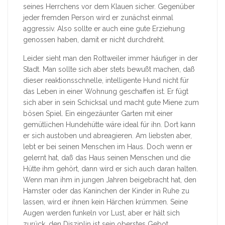
seines Herrchens vor dem Klauen sicher. Gegenüber
jeder fremden Person wird er zunächst einmal
aggressiv. Also sollte er auch eine gute Erziehung
genossen haben, damit er nicht durchdreht.
Leider sieht man den Rottweiler immer häufiger in der
Stadt. Man sollte sich aber stets bewußt machen, daß
dieser reaktionsschnelle, intelligente Hund nicht für
das Leben in einer Wohnung geschaffen ist. Er fügt
sich aber in sein Schicksal und macht gute Miene zum
bösen Spiel. Ein eingezäunter Garten mit einer
gemütlichen Hundehütte wäre ideal für ihn. Dort kann
er sich austoben und abreagieren. Am liebsten aber,
lebt er bei seinen Menschen im Haus. Doch wenn er
gelernt hat, daß das Haus seinen Menschen und die
Hütte ihm gehört, dann wird er sich auch daran halten.
Wenn man ihm in jungen Jahren beigebracht hat, den
Hamster oder das Kaninchen der Kinder in Ruhe zu
lassen, wird er ihnen kein Härchen krümmen. Seine
Augen werden funkeln vor Lust, aber er hält sich
zurück, den Disziplin ist sein oberstes Gebot.