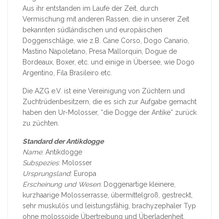
Aus ihr entstanden im Laufe der Zeit, durch
Vermischung mit anderen Rassen, die in unserer Zeit
bekannten südländischen und europäischen
Doggenschläge, wie z.B. Cane Corso, Dogo Canario,
Mastino Napoletano, Presa Mallorquin, Dogue de
Bordeaux, Boxer, etc. und einige in Übersee, wie Dogo
Argentino, Fila Brasileiro etc.
Die AZG e.V. ist eine Vereinigung von Züchtern und
Zuchtrüdenbesitzern, die es sich zur Aufgabe gemacht
haben den Ur-Molosser, “die Dogge der Antike“ zurück
zu züchten.
Standard der Antikdogge
Name
: Antikdogge
Subspezies
: Molosser
Ursprungsland
: Europa
Erscheinung und Wesen
: Doggenartige kleinere,
kurzhaarige Molosserrasse, übermittelgroß, gestreckt,
sehr muskulös und leistungsfähig, brachyzephaler Typ
ohne molossoide Übertreibung und Überladenheit,