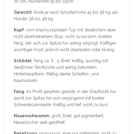
70 cm, Hündinnen 55 bis 65cm.
Gewicht
: Rüde je nach Schulterhöhe 45 bis 58 kg, als
Hündin 38 bis 48 kg.
Kopf
: vom brachyzephalen Typ mit deutlichem aber
nicht übertriebenem Stop, nicht zu kurzem, breiten
Fang, der sich zur Spitze hin wenig verjüngt. Kräftiger,
wuchtiger Kopf, jedoch nicht überladen oder klobig.
Schädel
: Fang ca. 6 : 5. Breit, kräftig, wuchtig mit
deutlicher Stirnfurche und wenig betontem
Hinterhauptbein. Mäßig starke Schläfen- und
Kaumuskeln.
Fang
: im Profil gesehen gerade, in der Draufsicht nur
leicht zur Spitze hin sich verjüngend mit breiter
Schneidezahnleiste. Kräftig und tief, nicht zu kurz.
Nasenschwamm
: groß, breit, gut pigmentiert,
Nasenlöcher weit geöffnet.
Belefzung
: molossoid, aber nur mittelstark, nicht zu