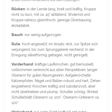
Rücken
: in der Lende lang, breit und kräftig. Kruppe
nicht zu kurz, mit ca. 45° abfallend. Widerrist und
Kruppe nahezu gleichhoch, geringe Überbauung
akzeptabel.
Bauch
: nur wenig aufgezogen.
Rute
: hoch angesetzt, im Ansatz dick, zur Spitze sich
verjüngend, bis zum Sprunggelenk reichend. In der
Erregung säbelförmig getragen, nicht geringelt.
Vorderhand
: kräftige Laufknochen, gut bemuskelt,
vollkommen senkrecht aus allen Perspektiven, langer
Oberarm für guten Raumgewinn. Aufgeknöchelte
Katzenpfoten, Nägel und Ballen robust und hart, Zehen
engstehend. Knochen kräftig und substanzvoll, aber
nicht übertrieben und plump. Schulter schräg, Winkel
Schulterblatt-Oberarm ca. 100°, Oberarm-Unterarm ca.
120°.
Hinterhand
: aus jeder Sicht kraftvoll mit guter