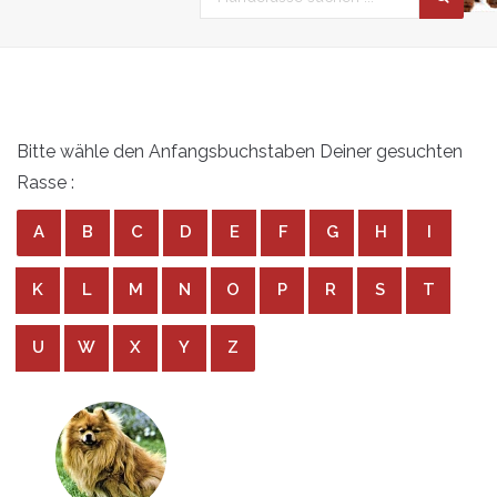
Bitte wähle den Anfangsbuchstaben Deiner gesuchten
Rasse :
A
B
C
D
E
F
G
H
I
K
L
M
N
O
P
R
S
T
U
W
X
Y
Z