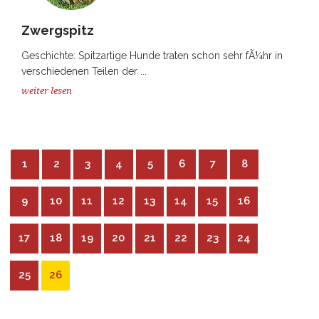
Zwergspitz
Geschichte: Spitzartige Hunde traten schon sehr fÃ¼hr in
verschiedenen Teilen der ...
weiter lesen
1
2
3
4
5
6
7
8
9
10
11
12
13
14
15
16
17
18
19
20
21
22
23
24
25
26