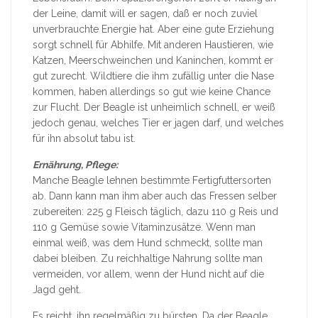
der Leine, damit will er sagen, daß er noch zuviel
unverbrauchte Energie hat. Aber eine gute Erziehung
sorgt schnell für Abhilfe. Mit anderen Haustieren, wie
Katzen, Meerschweinchen und Kaninchen, kommt er
gut zurecht. Wildtiere die ihm zufällig unter die Nase
kommen, haben allerdings so gut wie keine Chance
zur Flucht. Der Beagle ist unheimlich schnell, er weiß
jedoch genau, welches Tier er jagen darf, und welches
für ihn absolut tabu ist.
Ernährung, Pflege:
Manche Beagle lehnen bestimmte Fertigfuttersorten
ab. Dann kann man ihm aber auch das Fressen selber
zubereiten: 225 g Fleisch täglich, dazu 110 g Reis und
110 g Gemüse sowie Vitaminzusätze. Wenn man
einmal weiß, was dem Hund schmeckt, sollte man
dabei bleiben. Zu reichhaltige Nahrung sollte man
vermeiden, vor allem, wenn der Hund nicht auf die
Jagd geht.
Es reicht, ihn regelmäßig zu bürsten. Da der Beagle