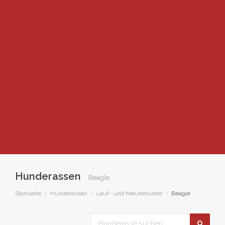
Hunderassen
Beagle
Startseite
Hunderassen
Lauf- und Meutehunde
Beagle