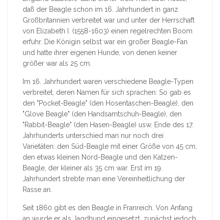
daß der Beagle schon im 16. Jahrhundert in ganz
Großbritannien verbreitet war und unter der Herrschaft
von Elizabeth I. (1558-1603) einen regelrechten Boom
erfuhr. Die Königin selbst war ein großer Beagle-Fan
und hatte ihrer eigenen Hunde, von denen keiner
größer war als 25 cm.
Im 16. Jahrhundert waren verschiedene Beagle-Typen
verbreitet, deren Namen für sich sprachen: So gab es
den "Pocket-Beagle" (den Hosentaschen-Beagle), den
"Glove Beagle" (den Handsamtschuh-Beagle), den
"Rabbit-Beagle" (den Hasen-Beagle) usw. Ende des 17.
Jahrhunderts unterschied man nur noch drei
Varietäten: den Süd-Beagle mit einer Größe von 45 cm,
den etwas kleinen Nord-Beagle und den Katzen-
Beagle, der kleiner als 35 cm war. Erst im 19.
Jahrhundert strebte man eine Vereinheitlichung der
Rasse an.
Seit 1860 gibt es den Beagle in Franreich. Von Anfang
an wurde er als Jagdhund eingesetzt, zunächst jedoch