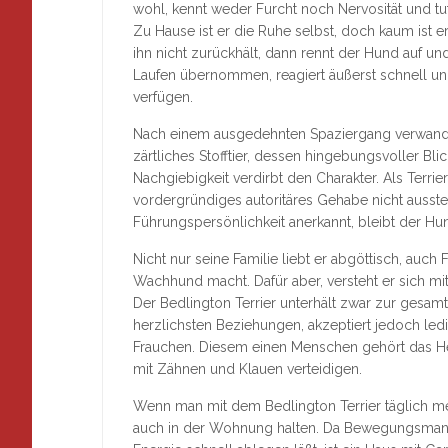
wohl, kennt weder Furcht noch Nervosität und tu
Zu Hause ist er die Ruhe selbst, doch kaum ist e
ihn nicht zurückhält, dann rennt der Hund auf u
Laufen übernommen, reagiert äußerst schnell un
verfügen.
Nach einem ausgedehnten Spaziergang verwandel
zärtliches Stofftier, dessen hingebungsvoller Bl
Nachgiebigkeit verdirbt den Charakter. Als Terrie
vordergründiges autoritäres Gehabe nicht aussteh
Führungspersönlichkeit anerkannt, bleibt der Hun
Nicht nur seine Familie liebt er abgöttisch, auc
Wachhund macht. Dafür aber, versteht er sich mit
Der Bedlington Terrier unterhält zwar zur gesam
herzlichsten Beziehungen, akzeptiert jedoch led
Frauchen. Diesem einen Menschen gehört das Her
mit Zähnen und Klauen verteidigen.
Wenn man mit dem Bedlington Terrier täglich me
auch in der Wohnung halten. Da Bewegungsmange