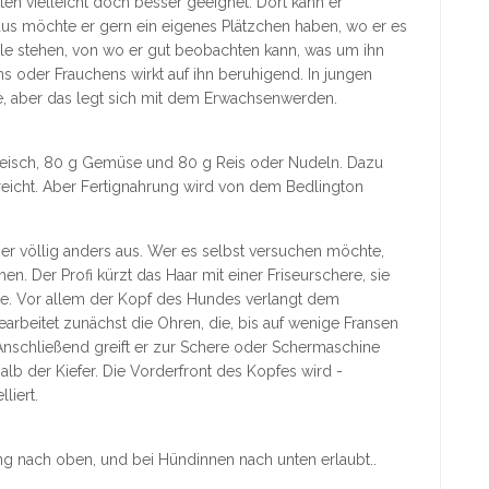
rten vielleicht doch besser geeignet. Dort kann er
us möchte er gern ein eigenes Plätzchen haben, wo er es
elle stehen, von wo er gut beobachten kann, was um ihn
s oder Frauchens wirkt auf ihn beruhigend. In jungen
, aber das legt sich mit dem Erwachsenwerden.
Fleisch, 80 g Gemüse und 80 g Reis oder Nudeln. Dazu
eicht. Aber Fertignahrung wird von dem Bedlington
r völlig anders aus. Wer es selbst versuchen möchte,
n. Der Profi kürzt das Haar mit einer Friseurschere, sie
re. Vor allem der Kopf des Hundes verlangt dem
bearbeitet zunächst die Ohren, die, bis auf wenige Fransen
nschließend greift er zur Schere oder Schermaschine
lb der Kiefer. Die Vorderfront des Kopfes wird -
liert.
ng nach oben, und bei Hündinnen nach unten erlaubt..