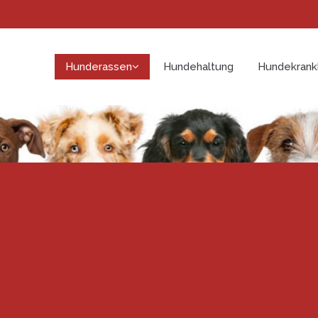
Hunderassen
Hundehaltung
Hundekrank