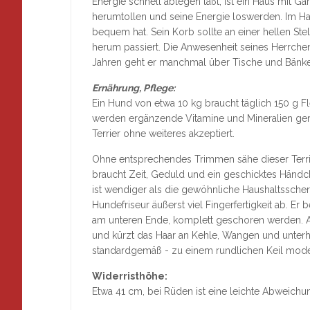
Energie schnell ablegen läßt, ist ein Haus mit Ga
herumtollen und seine Energie loswerden. Im Ha
bequem hat. Sein Korb sollte an einer hellen St
herum passiert. Die Anwesenheit seines Herrchen
Jahren geht er manchmal über Tische und Bänke
Ernährung, Pflege:
Ein Hund von etwa 10 kg braucht täglich 150 g 
werden ergänzende Vitamine und Mineralien ger
Terrier ohne weiteres akzeptiert.
Ohne entsprechendes Trimmen sähe dieser Terrie
braucht Zeit, Geduld und ein geschicktes Händche
ist wendiger als die gewöhnliche Haushaltssche
Hundefriseur äußerst viel Fingerfertigkeit ab. Er 
am unteren Ende, komplett geschoren werden. A
und kürzt das Haar an Kehle, Wangen und unterha
standardgemäß - zu einem rundlichen Keil model
Widerristhöhe:
Etwa 41 cm, bei Rüden ist eine leichte Abweichu