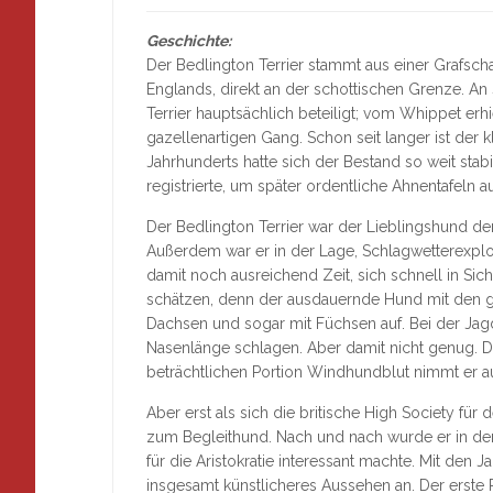
Geschichte:
Der Bedlington Terrier stammt aus einer Grafsc
Englands, direkt an der schottischen Grenze. A
Terrier hauptsächlich beteiligt; vom Whippet erhi
gazellenartigen Gang. Schon seit langer ist der 
Jahrhunderts hatte sich der Bestand so weit sta
registrierte, um später ordentliche Ahnentafeln a
Der Bedlington Terrier war der Lieblingshund der B
Außerdem war er in der Lage, Schlagwetterexplo
damit noch ausreichend Zeit, sich schnell in Sic
schätzen, denn der ausdauernde Hund mit den 
Dachsen und sogar mit Füchsen auf. Bei der Jagd
Nasenlänge schlagen. Aber damit nicht genug. D
beträchtlichen Portion Windhundblut nimmt er au
Aber erst als sich die britische High Society für 
zum Begleithund. Nach und nach wurde er in den
für die Aristokratie interessant machte. Mit den
insgesamt künstlicheres Aussehen an. Der erste