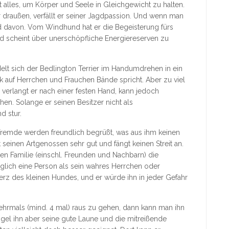
t alles, um Körper und Seele in Gleichgewicht zu halten.
r draußen, verfällt er seiner Jagdpassion. Und wenn man
nd davon. Vom Windhund hat er die Begeisterung fürs
d scheint über unerschöpfliche Energiereserven zu
t sich der Bedlington Terrier im Handumdrehen in ein
ick auf Herrchen und Frauchen Bände spricht. Aber zu viel
r verlangt er nach einer festen Hand, kann jedoch
en. Solange er seinen Besitzer nicht als
d stur.
h Fremde werden freundlich begrüßt, was aus ihm keinen
 seinen Artgenossen sehr gut und fängt keinen Streit an.
ten Familie (einschl. Freunden und Nachbarn) die
iglich eine Person als sein wahres Herrchen oder
z des kleinen Hundes, und er würde ihn in jeder Gefahr
hrmals (mind. 4 mal) raus zu gehen, dann kann man ihn
l ihn aber seine gute Laune und die mitreißende