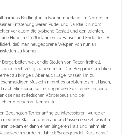
haft namens Bedlington in Northumberland, im Nordosten
n seiner Entstehung waren Pudel und Dandie Dinmont
elt er vor allem die typische Gestalt und den leichten,
kleine Hund in Großbritannien zu Hause, und Ende des 18.
bilisiert, daß man neugeborene Welpen von nun an
usstellen zu können.
ergarbeiter, weil er die Stollen von Ratten freihielt.
sionen rechtzeitig zu bemerken. Den Bergarbeitern blieb
herheit zu bringen. Aber auch Jäger wissen ihn zu
geschmeidigen Muskeln nimmt es problemlos mit Hasen,
 nach Stinktieren soll er sogar den Fox Terrier um eine
ank seines athletischen Körperbaus und der
ch erfolgreich an Rennen teil.
den Bedlington Terrier anfing zu interessieren, wurde er
 niederen Klassen durch andere Rassen ersetzt, was ihn
 Jahren bekam er dann einen längeren Hals und nahm ein
 Rasseverein wurde im Jahr 1869 gegründet. Kurz darauf