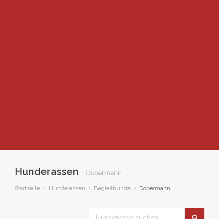
Hunderassen
Dobermann
Startseite
Hunderassen
Begleithunde
Dobermann