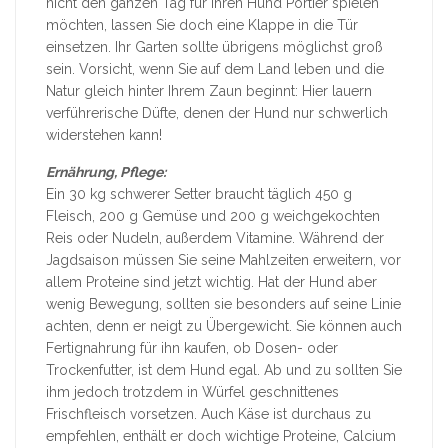
nicht den ganzen Tag für Ihren Hund Portier spielen
möchten, lassen Sie doch eine Klappe in die Tür
einsetzen. Ihr Garten sollte übrigens möglichst groß
sein. Vorsicht, wenn Sie auf dem Land leben und die
Natur gleich hinter Ihrem Zaun beginnt: Hier lauern
verführerische Düfte, denen der Hund nur schwerlich
widerstehen kann!
Ernährung, Pflege:
Ein 30 kg schwerer Setter braucht täglich 450 g
Fleisch, 200 g Gemüse und 200 g weichgekochten
Reis oder Nudeln, außerdem Vitamine. Während der
Jagdsaison müssen Sie seine Mahlzeiten erweitern, vor
allem Proteine sind jetzt wichtig. Hat der Hund aber
wenig Bewegung, sollten sie besonders auf seine Linie
achten, denn er neigt zu Übergewicht. Sie können auch
Fertignahrung für ihn kaufen, ob Dosen- oder
Trockenfutter, ist dem Hund egal. Ab und zu sollten Sie
ihm jedoch trotzdem in Würfel geschnittenes
Frischfleisch vorsetzen. Auch Käse ist durchaus zu
empfehlen, enthält er doch wichtige Proteine, Calcium