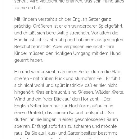
scheut, wird vielleicht nie erfahren, was sein Hund alles
zu bieten hat.
Mit Kindern versteht sich der English Setter ganz
prächtig. Größeren ist er ein wunderbarer Spielgefährt,
und er läßt sich bereitwillig streicheln. Vor allem die
Hündin ist sehr sanftmütig und hat einen ausgeprägten
Beschützerinstinkt. Aber vergessen Sie nicht - Ihre
Kinder müssen den richtigen Umgang mit dem Hund
gelernt haben.
Hin und wieder sieht man einen Setter durch die Stadt
streifen - mit trüben Blick und stumpfem Fell. Er fühlt
sich nicht wohl und spürt instinktiv, daß er hier nicht
hingehört. Was er braucht, sind Wiesen, Wälder, Weite,
Wind und ein freier Blick auf den Horizont ... Der
English Setter kann nur zur Hochform auflaufen in
einem Umfeld, das seinem Naturell entspricht. Sie
dürfen ihn nie langen in einen geschlossenen Raum
sperren. Er fängt sofort an zu scharren und möchte
raus. Da Sie als Haus- und Gartenbesitzer bestimmt