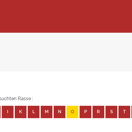
suchten Rasse :
I
K
L
M
N
O
P
R
S
T