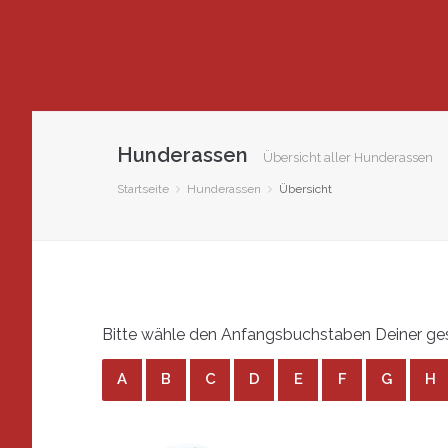
Hunderassen
Übersicht aller Hunderassen
Startseite
Hunderassen
Übersicht
Bitte wähle den Anfangsbuchstaben Deiner ge
A
B
C
D
E
F
G
H