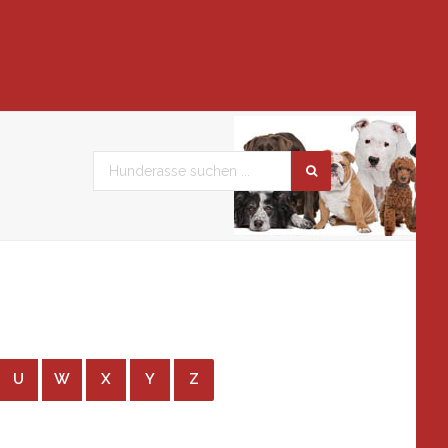
U
W
X
Y
Z