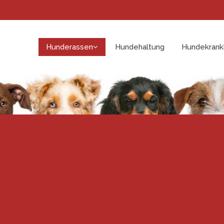
Hunderassen
Hundehaltung
Hundekrank