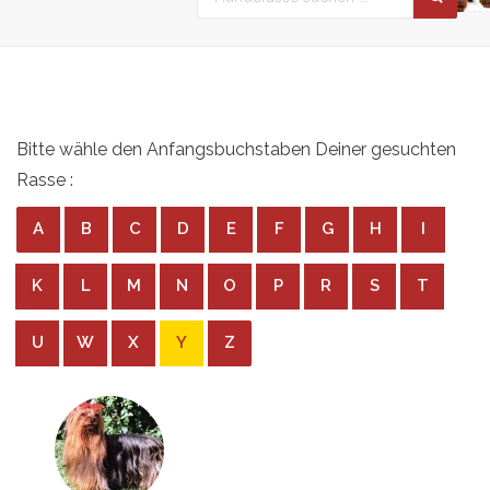
Bitte wähle den Anfangsbuchstaben Deiner gesuchten
Rasse :
A
B
C
D
E
F
G
H
I
K
L
M
N
O
P
R
S
T
U
W
X
Y
Z