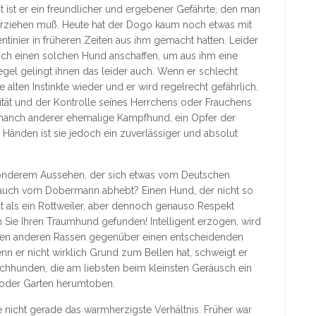
t ist er ein freundlicher und ergebener Gefährte, den man
erziehen muß. Heute hat der Dogo kaum noch etwas mit
tinier in früheren Zeiten aus ihm gemacht hatten. Leider
sich einen solchen Hund anschaffen, um aus ihm eine
gel gelingt ihnen das leider auch. Wenn er schlecht
 alten Instinkte wieder und er wird regelrecht gefährlich.
rität und der Kontrolle seines Herrchens oder Frauchens
ie manch anderer ehemalige Kampfhund, ein Opfer der
en Händen ist sie jedoch ein zuverlässiger und absolut
sonderem Aussehen, der sich etwas vom Deutschen
auch vom Dobermann abhebt? Einen Hund, der nicht so
ist als ein Rottweiler, aber dennoch genauso Respekt
 Sie Ihren Traumhund gefunden! Intelligent erzogen, wird
h den anderen Rassen gegenüber einen entscheidenden
enn er nicht wirklich Grund zum Bellen hat, schweigt er
achhunden, die am liebsten beim kleinsten Geräusch ein
r oder Garten herumtoben.
nicht gerade das warmherzigste Verhältnis. Früher war