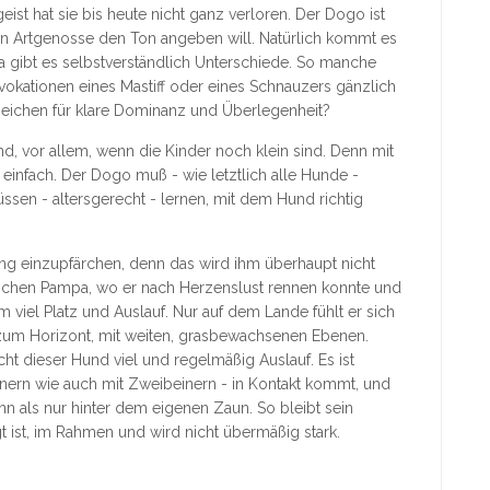
ist hat sie bis heute nicht ganz verloren. Der Dogo ist
ein Artgenosse den Ton angeben will. Natürlich kommt es
a gibt es selbstverständlich Unterschiede. So manche
vokationen eines Mastiff oder eines Schnauzers gänzlich
 Zeichen für klare Dominanz und Überlegenheit?
nd, vor allem, wenn die Kinder noch klein sind. Denn mit
infach. Der Dogo muß - wie letztlich alle Hunde -
üssen - altersgerecht - lernen, mit dem Hund richtig
ng einzupfärchen, denn das wird ihm überhaupt nicht
nischen Pampa, wo er nach Herzenslust rennen konnte und
 viel Platz und Auslauf. Nur auf dem Lande fühlt er sich
is zum Horizont, mit weiten, grasbewachsenen Ebenen.
t dieser Hund viel und regelmäßig Auslauf. Es ist
inern wie auch mit Zweibeinern - in Kontakt kommt, und
n als nur hinter dem eigenen Zaun. So bleibt sein
 ist, im Rahmen und wird nicht übermäßig stark.