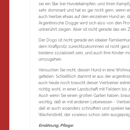
sie ein Star bei Hundekämpfen, und ihren Kampfge
sehr dominant und hat es gar nicht gern, wenn 
auch hierbei etwas auf den einzelnen Hund an, d
Argentinische Dogge wird sich also von den Pro
unberührt zeigen. Aber ist nicht gerade das ein
Der Dogo ist nicht gerade ein idealer Familienhu
dem Kraftprotz zurechtzukommen ist nicht ganz e
bestens sozialisiert sein, und auch Ihre Kinder m
umzugehen.
Versuchen Sie nicht, diesen Hund in eine Wohnu
gefallen. Schließlich stammt er aus der argenti
auch heute noch braucht dieser Vierbeiner extrem
richtig wohl, in einer Landschaft mit Feldern b
Auch wenn Sie einen großen Garten haben, brauch
wichtig, daß er mit anderen Lebewesen - Vierbe
daß er auch woanders schnüffeln und spielen kan
Wachinstinkt, der sowieso schon sehr ausgeprägt
Ernährung, Pflege: