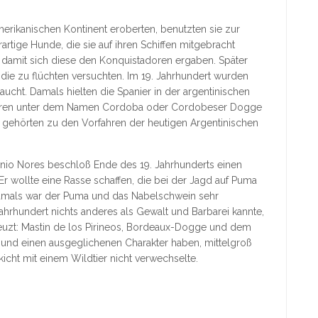
merikanischen Kontinent eroberten, benutzten sie zur
tige Hunde, die sie auf ihren Schiffen mitgebracht
, damit sich diese den Konquistadoren ergaben. Später
die zu flüchten versuchten. Im 19. Jahrhundert wurden
cht. Damals hielten die Spanier in der argentinischen
waren unter dem Namen Cordoba oder Cordobeser Dogge
ehörten zu den Vorfahren der heutigen Argentinischen
onio Nores beschloß Ende des 19. Jahrhunderts einen
r wollte eine Rasse schaffen, die bei der Jagd auf Puma
amals war der Puma und das Nabelschwein sehr
ahrhundert nichts anderes als Gewalt und Barbarei kannte,
reuzt: Mastin de los Pirineos, Bordeaux-Dogge und dem
se und einen ausgeglichenen Charakter haben, mittelgroß
icht mit einem Wildtier nicht verwechselte.