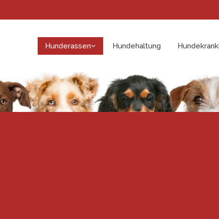
Hunderassen
Hundehaltung
Hundekrank