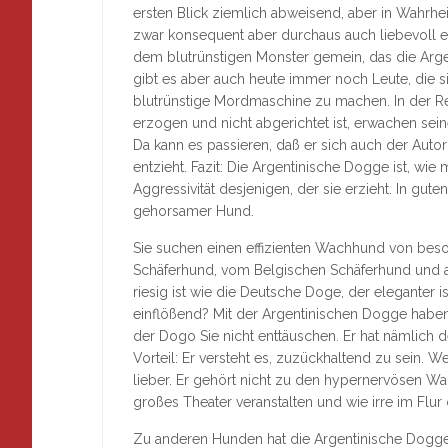
ersten Blick ziemlich abweisend, aber in Wahrhei
zwar konsequent aber durchaus auch liebevoll 
dem blutrünstigen Monster gemein, das die Argen
gibt es aber auch heute immer noch Leute, die 
blutrünstige Mordmaschine zu machen. In der Re
erzogen und nicht abgerichtet ist, erwachen seine
Da kann es passieren, daß er sich auch der Auto
entzieht. Fazit: Die Argentinische Dogge ist, w
Aggressivität desjenigen, der sie erzieht. In gut
gehorsamer Hund.
Sie suchen einen effizienten Wachhund von be
Schäferhund, vom Belgischen Schäferhund und 
riesig ist wie die Deutsche Doge, der eleganter 
einflößend? Mit der Argentinischen Dogge haben
der Dogo Sie nicht enttäuschen. Er hat nämlic
Vorteil: Er versteht es, zuzückhaltend zu sein. W
lieber. Er gehört nicht zu den hypernervösen W
großes Theater veranstalten und wie irre im Flu
Zu anderen Hunden hat die Argentinische Dogge 