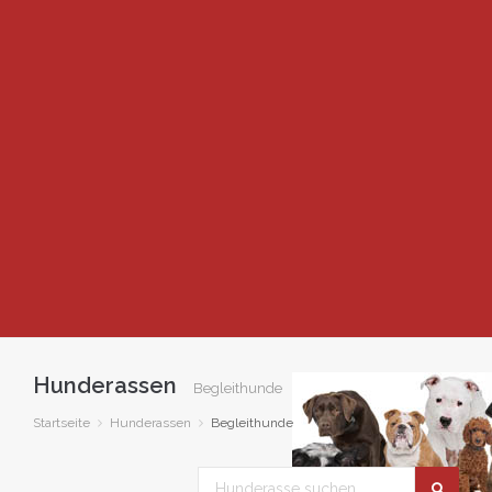
Hunderassen
Begleithunde
Startseite
Hunderassen
Begleithunde