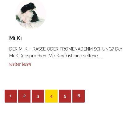
Mi Ki
DER MI KI - RASSE ODER PROMENADENMISCHUNG? Der
Mi-Ki (gesprochen "Me-Key") ist eine seltene ...
weiter lesen
1
2
3
4
5
6