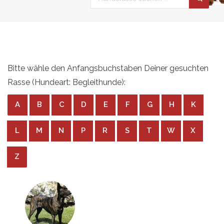
Bitte wähle den Anfangsbuchstaben Deiner gesuchten
Rasse (Hundeart: Begleithunde):
A
B
C
D
E
F
G
H
K
L
M
N
P
R
S
T
W
X
Z