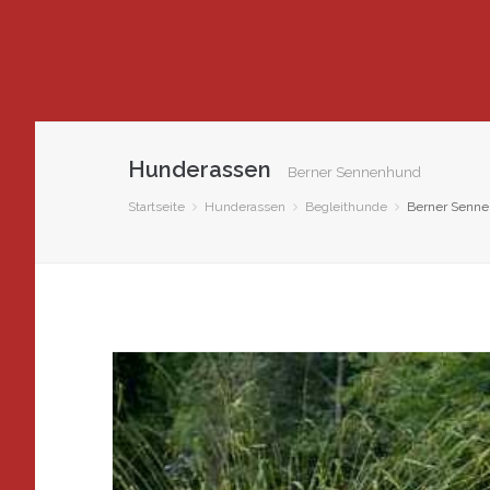
Hunderassen
Berner Sennenhund
Startseite
Hunderassen
Begleithunde
Berner Senn