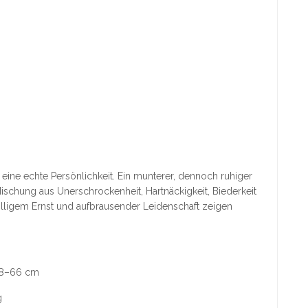
r eine echte Persönlichkeit. Ein munterer, dennoch ruhiger
Mischung aus Unerschrockenheit, Hartnäckigkeit, Biederkeit
olligem Ernst und aufbrausender Leidenschaft zeigen
58–66 cm
g