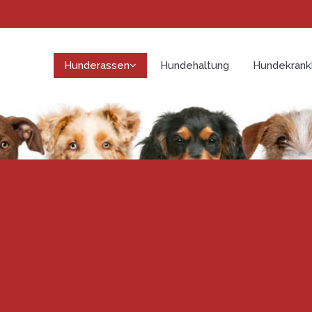
Hunderassen
Hundehaltung
Hundekrank