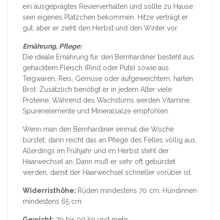
ein ausgeprägtes Revierverhalten und sollte zu Hause
sein eigenes Plätzchen bekommen. Hitze verträgt er
gut, aber er zieht den Herbst und den Winter vor.
Ernährung, Pflege:
Die ideale Ernährung für den Bernhardiner besteht aus
gehacktem Fleisch (Rind oder Pute) sowie aus
Teigwaren, Reis, Gemüse oder aufgeweichtem, harten
Brot. Zusätzlich benötigt er in jedem Alter viele
Proteine. Während des Wachstums werden Vitamine,
Spurenelemente und Mineralsalze empfohlen.
Wenn man den Bernhardiner einmal die Woche
bürstet, dann reicht das an Pflege des Felles völlig aus.
Allerdings im Frühjahr und im Herbst steht der
Haarwechsel an. Dann muß er sehr oft gebürstet
werden, damit der Haarwechsel schneller vorüber ist.
Widerristhöhe:
Rüden mindestens 70 cm, Hündinnen
mindestens 65 cm.
Gewicht:
70 bis 90 kg und mehr.