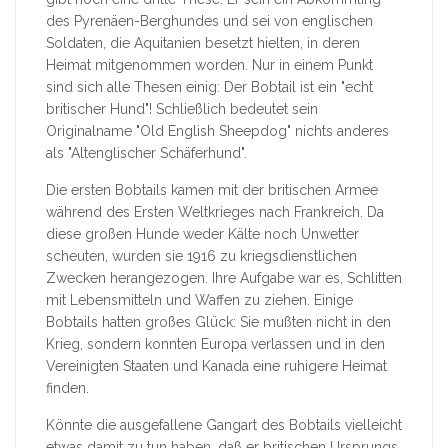
des Pyrenäen-Berghundes und sei von englischen
Soldaten, die Aquitanien besetzt hielten, in deren
Heimat mitgenommen worden. Nur in einem Punkt
sind sich alle Thesen einig: Der Bobtail ist ein "echt
britischer Hund"! Schließlich bedeutet sein
Originalname "Old English Sheepdog" nichts anderes
als "Altenglischer Schäferhund".
Die ersten Bobtails kamen mit der britischen Armee
während des Ersten Weltkrieges nach Frankreich. Da
diese großen Hunde weder Kälte noch Unwetter
scheuten, wurden sie 1916 zu kriegsdienstlichen
Zwecken herangezogen. Ihre Aufgabe war es, Schlitten
mit Lebensmitteln und Waffen zu ziehen. Einige
Bobtails hatten großes Glück: Sie mußten nicht in den
Krieg, sondern konnten Europa verlassen und in den
Vereinigten Staaten und Kanada eine ruhigere Heimat
finden.
Könnte die ausgefallene Gangart des Bobtails vielleicht
etwas damit zu tun haben, daß er britischen Ursprungs