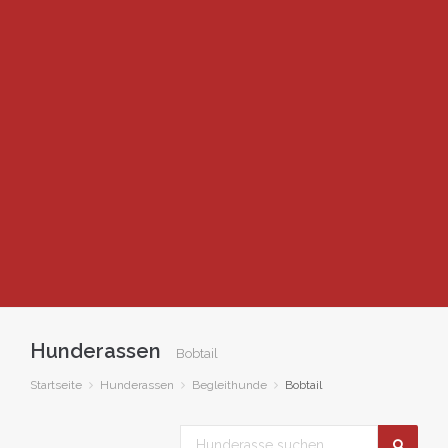
Hunderassen
Bobtail
Startseite
Hunderassen
Begleithunde
Bobtail