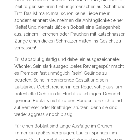
Zeit folgen sie ihren Lieblingsmenschen auf Schritt und
Tritt. Das ist manchmal schon keine Liebe mehr,
sondern erinnert viel mehr an die Anhänglichkeit einer
Klette! Und niemals läßt ein Bobtail eine Gelegenheit
aus, seinem Herrchen oder Frauchen mit klatschnasser
Zunge einen dicken Schmatzer mitten ins Gesicht zu
verpassen!
Er ist absolut gutartig und dabei ein ausgezeichneter
Wächter. Sein stark ausgebildetes Reviergespür macht
es Fremden fast unmöglich, "sein" Gelände zu
betreten. Seine imponierende Gestalt und sein
lautstarkes Gebell reichen in der Regel völlig aus, um
potentielle Diebe in die Flucht zu schlagen. Dennoch
gehören Bobtails nicht zu den Hunden, die sich blind
auf Vertreter oder Briefträger stürzen, denn sie sind
weder aggressiv noch bissig.
Für einen Bobtail sind lange Ausflüge im Grünen
immer ein großes Vergnügen. Laufen, springen, im
hohen Gras herumtollen, im Galopp über die Wiesen