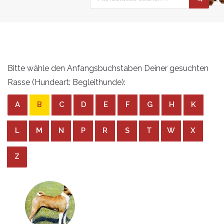
Bitte wähle den Anfangsbuchstaben Deiner gesuchten
Rasse (Hundeart: Begleithunde):
A
B
C
D
E
F
G
H
K
L
M
N
P
R
S
T
W
X
Z