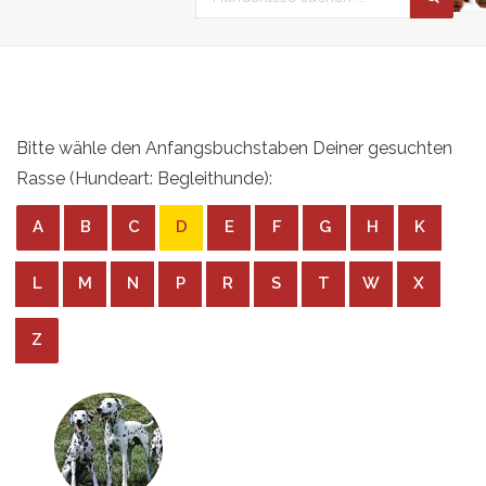
Bitte wähle den Anfangsbuchstaben Deiner gesuchten
Rasse (Hundeart: Begleithunde):
A
B
C
D
E
F
G
H
K
L
M
N
P
R
S
T
W
X
Z