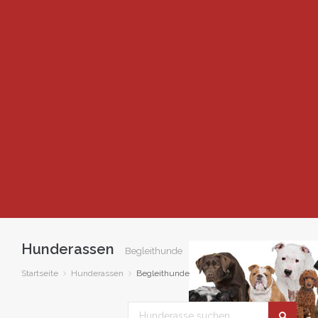
Hunderassen
Begleithunde
Startseite
Hunderassen
Begleithunde