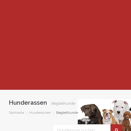
Hunderassen
Begleithunde
Startseite
Hunderassen
Begleithunde