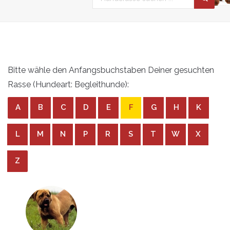
Bitte wähle den Anfangsbuchstaben Deiner gesuchten
Rasse (Hundeart: Begleithunde):
A
B
C
D
E
F
G
H
K
L
M
N
P
R
S
T
W
X
Z