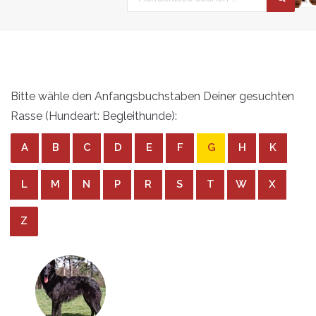
Bitte wähle den Anfangsbuchstaben Deiner gesuchten
Rasse (Hundeart: Begleithunde):
A
B
C
D
E
F
G
H
K
L
M
N
P
R
S
T
W
X
Z