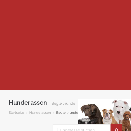
Hunderassen
Begleithunde
Startseite
Hunderassen
Begleithunde