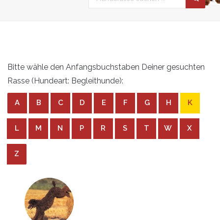
Bitte wähle den Anfangsbuchstaben Deiner gesuchten
Rasse (Hundeart: Begleithunde):
A
B
C
D
E
F
G
H
K
L
M
N
P
R
S
T
W
X
Z