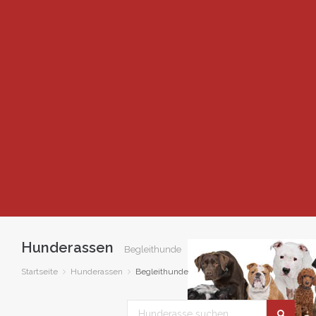
Hunderassen
Begleithunde
Startseite
Hunderassen
Begleithunde