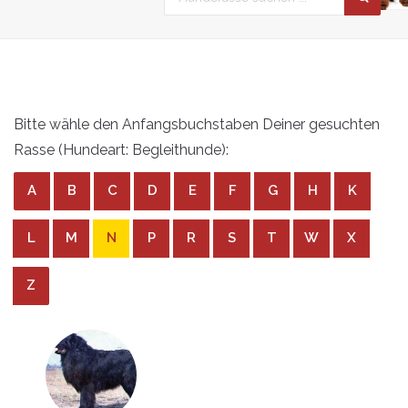
Bitte wähle den Anfangsbuchstaben Deiner gesuchten
Rasse (Hundeart: Begleithunde):
A
B
C
D
E
F
G
H
K
L
M
N
P
R
S
T
W
X
Z