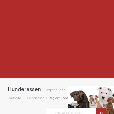
Hunderassen
Begleithunde
Startseite
Hunderassen
Begleithunde