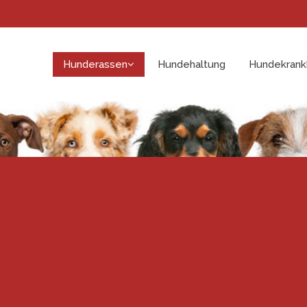
Hunderassen
Hundehaltung
Hundekrank