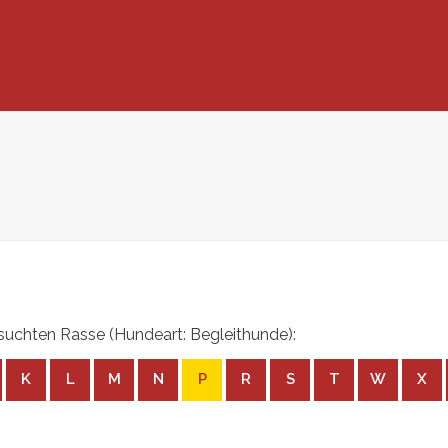
uchten Rasse (Hundeart: Begleithunde):
K
L
M
N
P
R
S
T
W
X