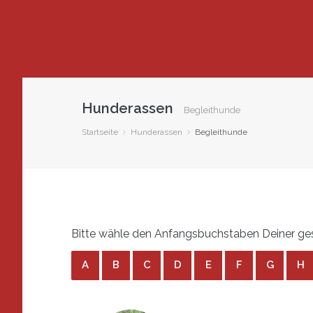
Hunderassen
Begleithunde
Startseite
Hunderassen
Begleithunde
Bitte wähle den Anfangsbuchstaben Deiner ges
A
B
C
D
E
F
G
H