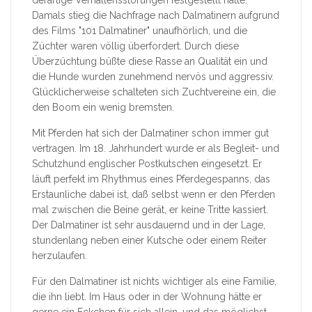
Damals stieg die Nachfrage nach Dalmatinern aufgrund
des Films "101 Dalmatiner" unaufhörlich, und die
Züchter waren völlig überfordert. Durch diese
Überzüchtung büßte diese Rasse an Qualität ein und
die Hunde wurden zunehmend nervös und aggressiv.
Glücklicherweise schalteten sich Zuchtvereine ein, die
den Boom ein wenig bremsten.
Mit Pferden hat sich der Dalmatiner schon immer gut
vertragen. Im 18. Jahrhundert wurde er als Begleit- und
Schutzhund englischer Postkutschen eingesetzt. Er
läuft perfekt im Rhythmus eines Pferdegespanns, das
Erstaunliche dabei ist, daß selbst wenn er den Pferden
mal zwischen die Beine gerät, er keine Tritte kassiert.
Der Dalmatiner ist sehr ausdauernd und in der Lage,
stundenlang neben einer Kutsche oder einem Reiter
herzulaufen.
Für den Dalmatiner ist nichts wichtiger als eine Familie,
die ihn liebt. Im Haus oder in der Wohnung hätte er
gerne ein Eckchen für sich allein, und das möglichst