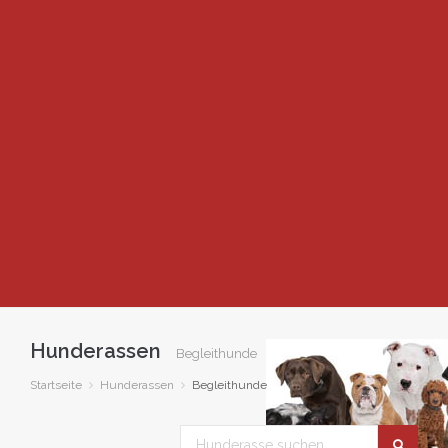
Hunderassen
Begleithunde
Startseite
Hunderassen
Begleithunde