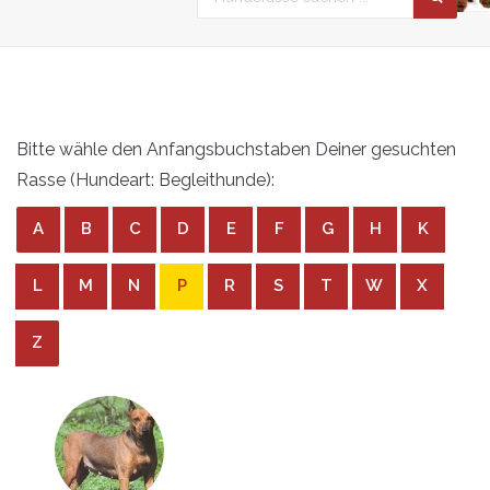
Bitte wähle den Anfangsbuchstaben Deiner gesuchten
Rasse (Hundeart: Begleithunde):
A
B
C
D
E
F
G
H
K
L
M
N
P
R
S
T
W
X
Z