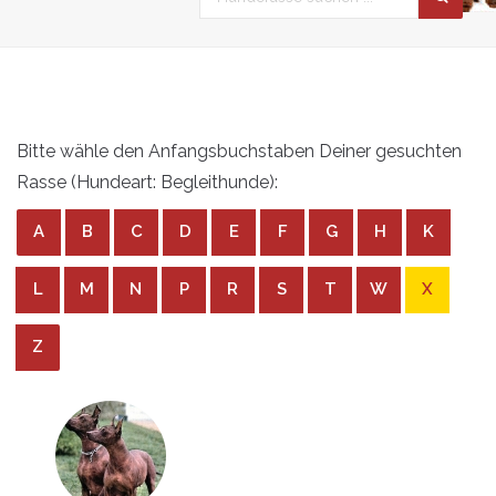
Bitte wähle den Anfangsbuchstaben Deiner gesuchten
Rasse (Hundeart: Begleithunde):
A
B
C
D
E
F
G
H
K
L
M
N
P
R
S
T
W
X
Z