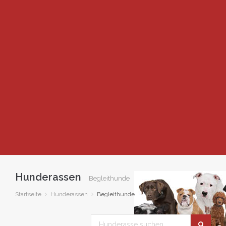
Hunderassen
Begleithunde
Startseite
Hunderassen
Begleithunde