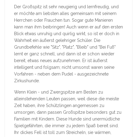
Der Großspitz ist sehr neugierig und lernfreudig, und
er möchte am liebsten alles gemeinsam mit seinem
Herrchen oder Frauchen tun. Sogar gute Manieren
kann man ihm beibringen! Auch wenn er auf den ersten
Blick etwas unruhig und quirlig wirkt, so ist er doch in
Wahrheit ein äußerst gelehriger Schüler. Die
Grundbefehle wie "Sitz", "Platz", "Bleib" und "Bei Fuß"
lernt er ganz schnell, und dann ist er schon wieder
bereit, etwas neues aufzunehmen. Er ist äußerst
intelligent und folgsam; nicht umsonst waren seine
Vorfahren - neben dem Pudel - ausgezeichnete
Zirkushunde.
Wenn Klein - und Zwergspitze am Besten zu
alleinstehenden Leuten passen, weil diese die meiste
Zeit haben, ihre Schützlingen angemessen zu
umsorgen, dann passen Großspitze besonders gut zu
Familien mit Kindern. Diese Hunde sind unermüdliche
Spielgefährten, die immer zu jedem Spaß bereit sind.
Ihr dickes Fell ist toll zum Streicheln, sie wärmen,