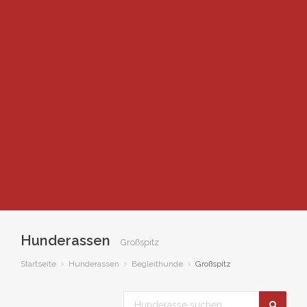
Hunderassen
Großspitz
Startseite
Hunderassen
Begleithunde
Großspitz