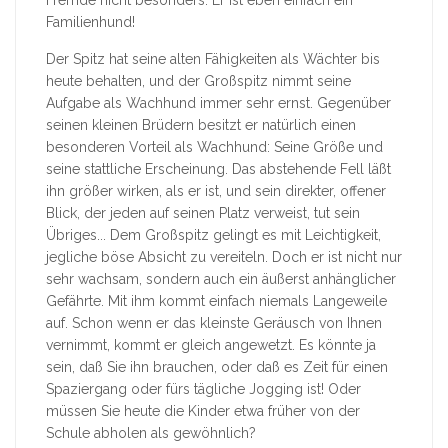
Fremde nicht besonders. Er ist eben einfach ein
Familienhund!
Der Spitz hat seine alten Fähigkeiten als Wächter bis
heute behalten, und der Großspitz nimmt seine
Aufgabe als Wachhund immer sehr ernst. Gegenüber
seinen kleinen Brüdern besitzt er natürlich einen
besonderen Vorteil als Wachhund: Seine Größe und
seine stattliche Erscheinung. Das abstehende Fell läßt
ihn größer wirken, als er ist, und sein direkter, offener
Blick, der jeden auf seinen Platz verweist, tut sein
Übriges... Dem Großspitz gelingt es mit Leichtigkeit,
jegliche böse Absicht zu vereiteln. Doch er ist nicht nur
sehr wachsam, sondern auch ein äußerst anhänglicher
Gefährte. Mit ihm kommt einfach niemals Langeweile
auf. Schon wenn er das kleinste Geräusch von Ihnen
vernimmt, kommt er gleich angewetzt. Es könnte ja
sein, daß Sie ihn brauchen, oder daß es Zeit für einen
Spaziergang oder fürs tägliche Jogging ist! Oder
müssen Sie heute die Kinder etwa früher von der
Schule abholen als gewöhnlich?