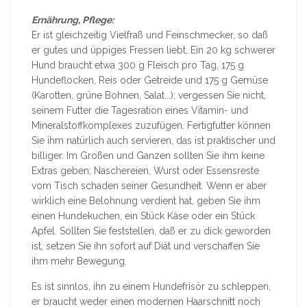
Ernährung, Pflege:
Er ist gleichzeitig Vielfraß und Feinschmecker, so daß
er gutes und üppiges Fressen liebt, Ein 20 kg schwerer
Hund braucht etwa 300 g Fleisch pro Tag, 175 g
Hundeflocken, Reis oder Getreide und 175 g Gemüse
(Karotten, grüne Bohnen, Salat...); vergessen Sie nicht,
seinem Futter die Tagesration eines Vitamin- und
Mineralstoffkomplexes zuzufügen. Fertigfutter können
Sie ihm natürlich auch servieren, das ist praktischer und
billiger. Im Großen und Ganzen sollten Sie ihm keine
Extras geben; Naschereien, Wurst oder Essensreste
vom Tisch schaden seiner Gesundheit. Wenn er aber
wirklich eine Belohnung verdient hat, geben Sie ihm
einen Hundekuchen, ein Stück Käse oder ein Stück
Apfel. Sollten Sie feststellen, daß er zu dick geworden
ist, setzen Sie ihn sofort auf Diät und verschaffen Sie
ihm mehr Bewegung.
Es ist sinnlos, ihn zu einem Hundefrisör zu schleppen,
er braucht weder einen modernen Haarschnitt noch