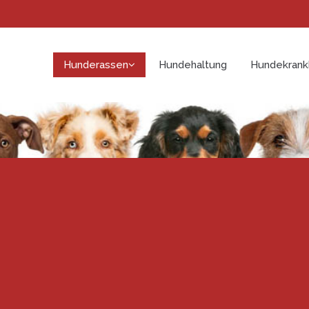
Hunderassen
Hundehaltung
Hundekrank