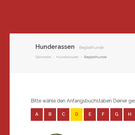
Hunderassen
Begleithunde
Startseite
Hunderassen
Begleithunde
Bitte wähle den Anfangsbuchstaben Deiner ges
A
B
C
D
E
F
G
H