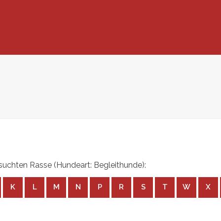
uchten Rasse (Hundeart: Begleithunde):
K
L
M
N
P
R
S
T
W
X