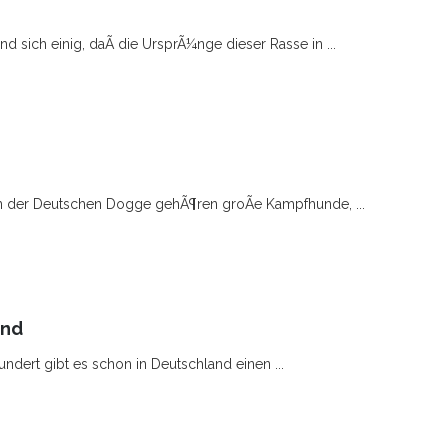
d sich einig, daÃ die UrsprÃ¼nge dieser Rasse in ...
n der Deutschen Dogge gehÃ¶ren groÃe Kampfhunde, ...
und
undert gibt es schon in Deutschland einen ...