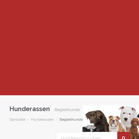
Hunderassen
Begleithunde
Startseite
Hunderassen
Begleithunde