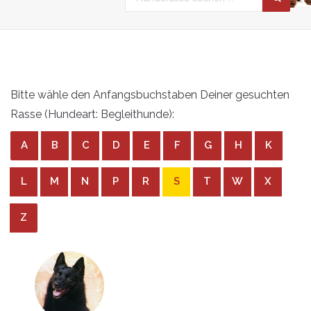
Bitte wähle den Anfangsbuchstaben Deiner gesuchten
Rasse (Hundeart: Begleithunde):
A
B
C
D
E
F
G
H
K
L
M
N
P
R
S
T
W
X
Z