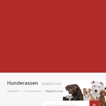
Hunderassen
Begleithunde
Startseite
Hunderassen
Begleithunde