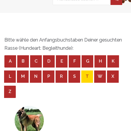
Bitte wähle den Anfangsbuchstaben Deiner gesuchten
Rasse (Hundeart: Begleithunde):
A
B
C
D
E
F
G
H
K
L
M
N
P
R
S
T
W
X
Z