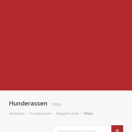
Hunderassen
Mops
Startseite
Hunderassen
Begleithunde
Mops