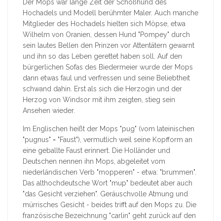
Der Mops war lange Zeit der Schoßhund des
Hochadels und Modell berühmter Maler. Auch manche
Mitglieder des Hochadels hielten sich Möpse, etwa
Wilhelm von Oranien, dessen Hund "Pompey" durch
sein lautes Bellen den Prinzen vor Attentätern gewarnt
und ihn so das Leben gerettet haben soll. Auf den
bürgerlichen Sofas des Biedermeier wurde der Mops
dann etwas faul und verfressen und seine Beliebtheit
schwand dahin. Erst als sich die Herzogin und der
Herzog von Windsor mit ihm zeigten, stieg sein
Ansehen wieder.
Im Englischen heißt der Mops "pug" (vom lateinischen
"pugnus" = "Faust"), vermutlich weil seine Kopfform an
eine geballte Faust erinnert. Die Holländer und
Deutschen nennen ihn Mops, abgeleitet vom
niederländischen Verb "mopperen" - etwa: "brummen".
Das althochdeutsche Wort "mup" bedeutet aber auch
"das Gesicht verziehen". Geräuschvolle Atmung und
mürrisches Gesicht - beides trifft auf den Mops zu. Die
französische Bezeichnung "carlin" geht zurück auf den