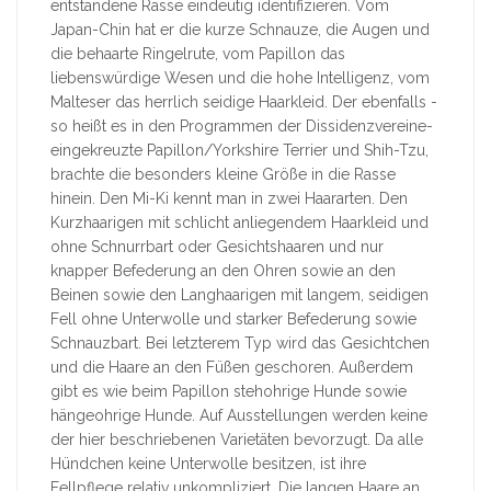
entstandene Rasse eindeutig identifizieren. Vom
Japan-Chin hat er die kurze Schnauze, die Augen und
die behaarte Ringelrute, vom Papillon das
liebenswürdige Wesen und die hohe Intelligenz, vom
Malteser das herrlich seidige Haarkleid. Der ebenfalls -
so heißt es in den Programmen der Dissidenzvereine-
eingekreuzte Papillon/Yorkshire Terrier und Shih-Tzu,
brachte die besonders kleine Größe in die Rasse
hinein. Den Mi-Ki kennt man in zwei Haararten. Den
Kurzhaarigen mit schlicht anliegendem Haarkleid und
ohne Schnurrbart oder Gesichtshaaren und nur
knapper Befederung an den Ohren sowie an den
Beinen sowie den Langhaarigen mit langem, seidigen
Fell ohne Unterwolle und starker Befederung sowie
Schnauzbart. Bei letzterem Typ wird das Gesichtchen
und die Haare an den Füßen geschoren. Außerdem
gibt es wie beim Papillon stehohrige Hunde sowie
hängeohrige Hunde. Auf Ausstellungen werden keine
der hier beschriebenen Varietäten bevorzugt. Da alle
Hündchen keine Unterwolle besitzen, ist ihre
Fellpflege relativ unkompliziert. Die langen Haare an