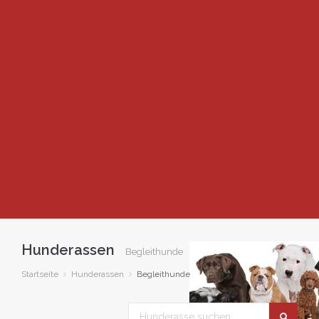
Hunderassen
Begleithunde
Startseite
Hunderassen
Begleithunde