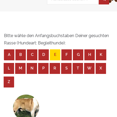
Bitte wähle den Anfangsbuchstaben Deiner gesuchten
Rasse (Hundeart: Begleithunde):
A
B
C
D
E
F
G
H
K
L
M
N
P
R
S
T
W
X
Z