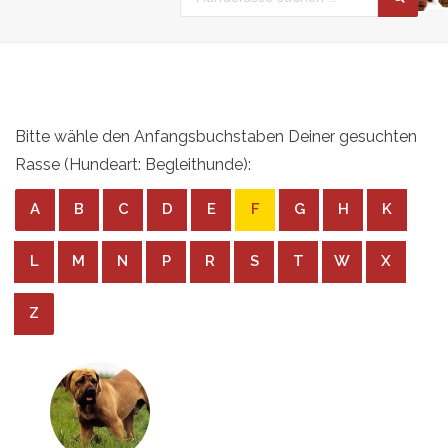
Bitte wähle den Anfangsbuchstaben Deiner gesuchten
Rasse (Hundeart: Begleithunde):
A
B
C
D
E
F
G
H
K
L
M
N
P
R
S
T
W
X
Z