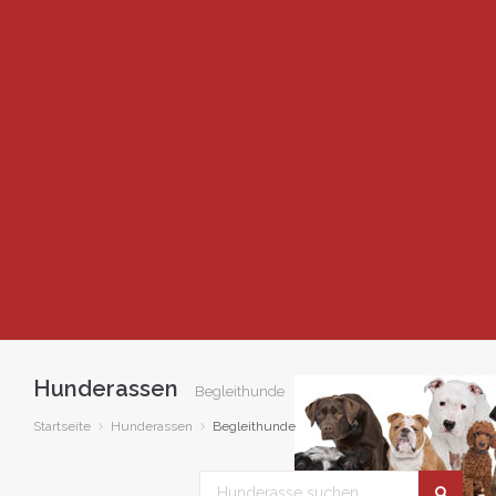
Hunderassen
Begleithunde
Startseite
Hunderassen
Begleithunde