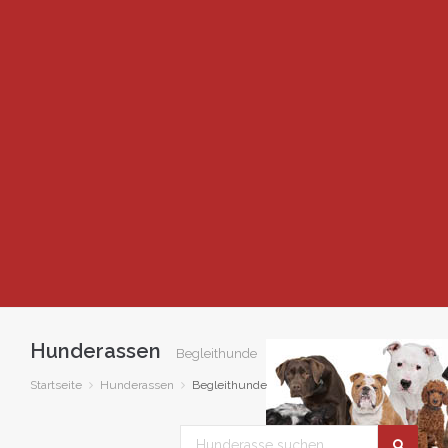
Hunderassen
Begleithunde
Startseite
Hunderassen
Begleithunde