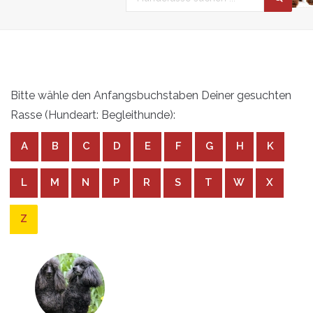
Bitte wähle den Anfangsbuchstaben Deiner gesuchten
Rasse (Hundeart: Begleithunde):
A
B
C
D
E
F
G
H
K
L
M
N
P
R
S
T
W
X
Z