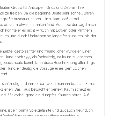
 Meuten Großwild, Antilopen, Gnus und Zebras. Ihre
nte zu treiben. Da die begehrte Beute sehr schnell waren
ne große Ausdauer haben. Hinzu kam, daß er bei
ezeit kaum etwas zu trinken fand. Auch bei der Jagd nach
ich konnte er es nicht wirklich mit Löwen oder Panthern
tellen und durch Umkreisen so lange festzuhalten, bis der
e.
ebte, desto sanfter und freundlicher wurde er. Einer
en Hund noch 1975 als "schwierig, da kaum zu erziehen
geback heute kennt, kann diese Beschreibung allerdings
 der Hund eindeutig die Vorzüge eines gemütlichen
ernt.
h, sanftmütig und immer da,. wenn man ihn braucht. Er hat
kziehen. Das Haus bewacht er perfekt: Kaum schellt es
auf, und läßt vorbeugend ein dumpfes Knurren hören. Auf
e, ist ein prima Spielgefährte und läßt auch freundlich
auf "seine" Kinder und bewacht diese zuverlässig.