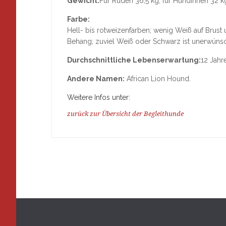
Gewicht:
Für Rüden 36,5 kg, für Hündinnen 32 k
Farbe:
Hell- bis rotweizenfarben; wenig Weiß auf Brust
Behang; zuviel Weiß oder Schwarz ist unerwünsc
Durchschnittliche Lebenserwartung:
12 Jahr
Andere Namen:
African Lion Hound.
Weitere Infos unter:
zurück zur Übersicht der Begleithunde