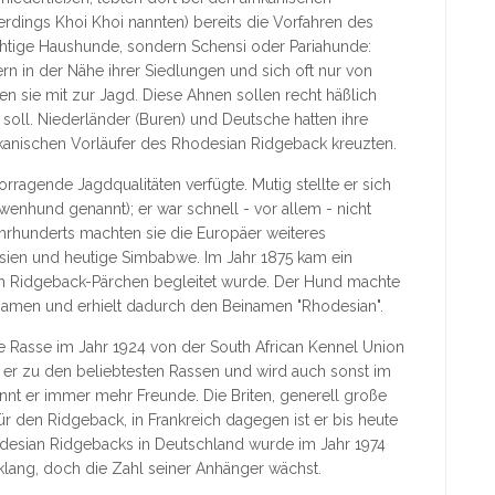
lerdings Khoi Khoi nannten) bereits die Vorfahren des
ichtige Haushunde, sondern Schensi oder Pariahunde:
n in der Nähe ihrer Siedlungen und sich oft nur von
n sie mit zur Jagd. Diese Ahnen sollen recht häßlich
oll. Niederländer (Buren) und Deutsche hatten ihre
ikanischen Vorläufer des Rhodesian Ridgeback kreuzten.
ragende Jagdqualitäten verfügte. Mutig stellte er sich
enhund genannt); er war schnell - vor allem - nicht
ahrhunderts machten sie die Europäer weiteres
esien und heutige Simbabwe. Im Jahr 1875 kam ein
nem Ridgeback-Pärchen begleitet wurde. Der Hund machte
 Namen und erhielt dadurch den Beinamen "Rhodesian".
e Rasse im Jahr 1924 von der South African Kennel Union
t er zu den beliebtesten Rassen und wird auch sonst im
innt er immer mehr Freunde. Die Briten, generell große
 den Ridgeback, in Frankreich dagegen ist er bis heute
odesian Ridgebacks in Deutschland wurde im Jahr 1974
lang, doch die Zahl seiner Anhänger wächst.