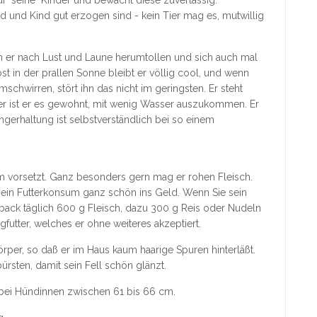
d und Kind gut erzogen sind - kein Tier mag es, mutwillig
nn er nach Lust und Laune herumtollen und sich auch mal
st in der prallen Sonne bleibt er völlig cool, und wenn
hwirren, stört ihn das nicht im geringsten. Er steht
her ist er es gewohnt, mit wenig Wasser auszukommen. Er
gerhaltung ist selbstverständlich bei so einem
hm vorsetzt. Ganz besonders gern mag er rohen Fleisch.
ein Futterkonsum ganz schön ins Geld. Wenn Sie sein
eback täglich 600 g Fleisch, dazu 300 g Reis oder Nudeln
gfutter, welches er ohne weiteres akzeptiert.
örper, so daß er im Haus kaum haarige Spuren hinterläßt.
rsten, damit sein Fell schön glänzt.
 bei Hündinnen zwischen 61 bis 66 cm.