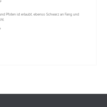
g.
 und Pfoten ist erlaubt, ebenso Schwarz an Fang und
ht.
e