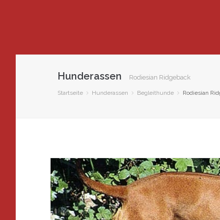
Hunderassen
Rodiesian Ridgeback
Startseite
Hunderassen
Begleithunde
Rodiesian Ri