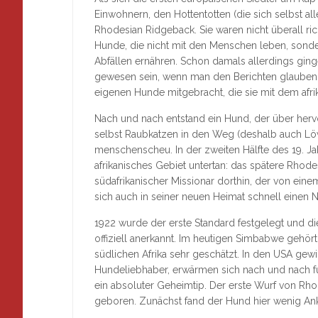
Einwohnern, den Hottentotten (die sich selbst al
Rhodesian Ridgeback. Sie waren nicht überall r
Hunde, die nicht mit den Menschen leben, sonder
Abfällen ernähren. Schon damals allerdings ginge
gewesen sein, wenn man den Berichten glauben s
eigenen Hunde mitgebracht, die sie mit dem afr
Nach und nach entstand ein Hund, der über hervor
selbst Raubkatzen in den Weg (deshalb auch Löw
menschenscheu. In der zweiten Hälfte des 19. J
afrikanisches Gebiet untertan: das spätere Rhod
südafrikanischer Missionar dorthin, der von ei
sich auch in seiner neuen Heimat schnell einen
1922 wurde der erste Standard festgelegt und di
offiziell anerkannt. Im heutigen Simbabwe gehör
südlichen Afrika sehr geschätzt. In den USA gew
Hundeliebhaber, erwärmen sich nach und nach für
ein absoluter Geheimtip. Der erste Wurf von Rh
geboren. Zunächst fand der Hund hier wenig Ank