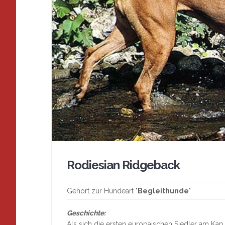
Rodiesian Ridgeback
Gehört zur Hundeart "
Begleithunde
"
Geschichte:
Als sich die ersten europäischen Siedler am Kap 