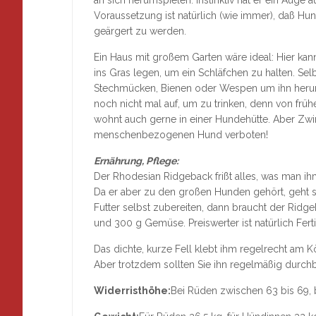
Voraussetzung ist natürlich (wie immer), daß Hun
geärgert zu werden.
Ein Haus mit großem Garten wäre ideal: Hier ka
ins Gras legen, um ein Schläfchen zu halten. Selb
Stechmücken, Bienen oder Wespen um ihn herumsc
noch nicht mal auf, um zu trinken, denn von frü
wohnt auch gerne in einer Hundehütte. Aber Zwin
menschenbezogenen Hund verboten!
Ernährung, Pflege:
Der Rhodesian Ridgeback frißt alles, was man i
Da er aber zu den großen Hunden gehört, geht s
Futter selbst zubereiten, dann braucht der Ridg
und 300 g Gemüse. Preiswerter ist natürlich Ferti
Das dichte, kurze Fell klebt ihm regelrecht am K
Aber trotzdem sollten Sie ihn regelmäßig durchbü
Widerristhöhe:
Bei Rüden zwischen 63 bis 69,