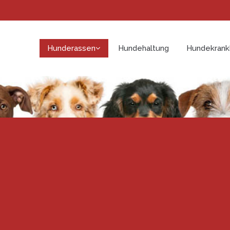
Hunderassen
Hundehaltung
Hundekrank