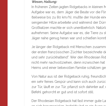
Wesen, Haltung:
In früheren Zeiten jagten Ridgebacks in kleinen
Aufgabe war es, dem Jäger die Beute vor die Fli
(teilweise bis zu 80 km/h), mußte der Hunde ei
sengender Hitze arbeitete und während der Dürr
Großkatzen machte er sich unentbehrlich. Natürl
aufnehmen: Seine Aufgabe war es, die Tiere zu s
Jäger nahe genug heran war und schießen konnt
Je länger der Ridgeback mit Menschen zusammenl
der ersten französischen Züchter bezeichnete d
und sehr zurückhaltend". Wer den Rhodesian Rid
nicht mehr nachvollziehen, denn inzwischen hat
Heims und einer liebevollen Familie schätzen gel
Von Natur aus ist der Ridgeback ruhig, freundlic
ein sehr feines Gespür und kann sich auch zurüc
zur Tür, läuft er zur Tür, pflanzt sich dahinter 
Befehl gehorcht er gut und ist sofort still.
Der Rhodesian Ridgeback hat fast immer gute Laun
an sich herumspielen. Instinktiv hat er ein Auge 