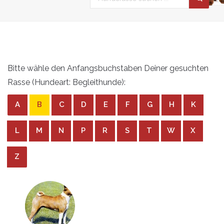
Bitte wähle den Anfangsbuchstaben Deiner gesuchten
Rasse (Hundeart: Begleithunde):
A
B
C
D
E
F
G
H
K
L
M
N
P
R
S
T
W
X
Z