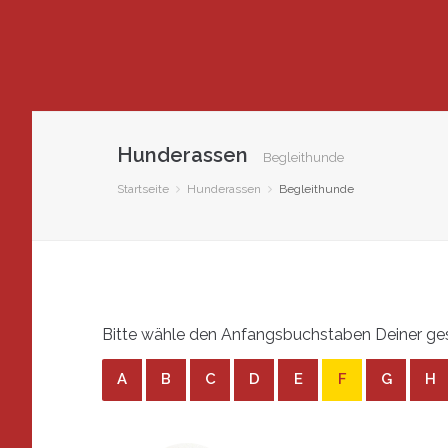
Hunderassen
Begleithunde
Startseite
Hunderassen
Begleithunde
Bitte wähle den Anfangsbuchstaben Deiner ges
A
B
C
D
E
F
G
H