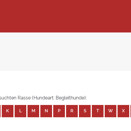
uchten Rasse (Hundeart: Begleithunde):
K
L
M
N
P
R
S
T
W
X