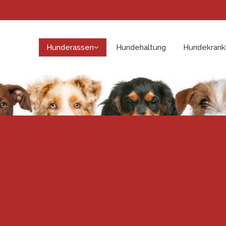
Hunderassen
Hundehaltung
Hundekrank