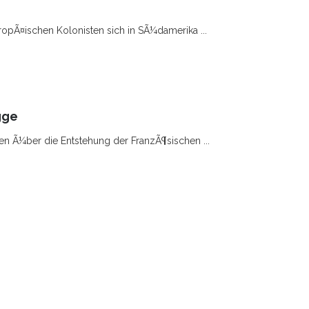
ropÃ¤ischen Kolonisten sich in SÃ¼damerika ...
gge
sen Ã¼ber die Entstehung der FranzÃ¶sischen ...