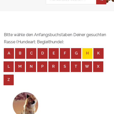
Bitte wähle den Anfangsbuchstaben Deiner gesuchten
Rasse (Hundeart: Begleithunde):
A
B
C
D
E
F
G
H
K
L
M
N
P
R
S
T
W
X
Z