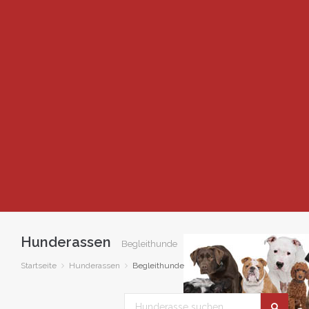
Hunderassen
Begleithunde
Startseite
Hunderassen
Begleithunde