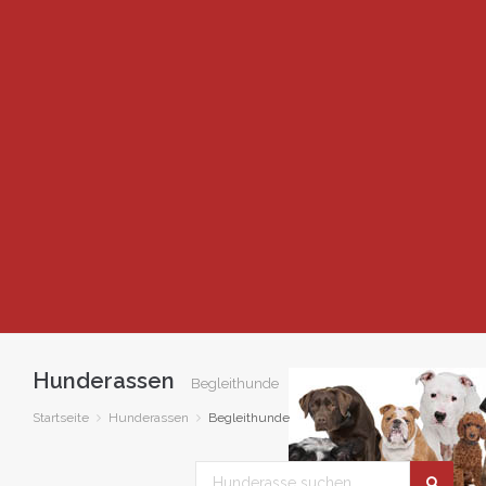
Hunderassen
Begleithunde
Startseite
Hunderassen
Begleithunde