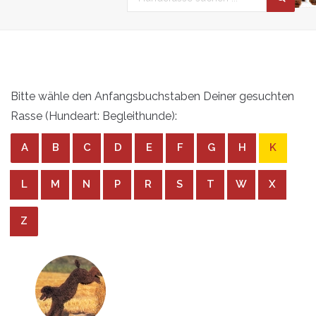
Bitte wähle den Anfangsbuchstaben Deiner gesuchten
Rasse (Hundeart: Begleithunde):
A
B
C
D
E
F
G
H
K
L
M
N
P
R
S
T
W
X
Z