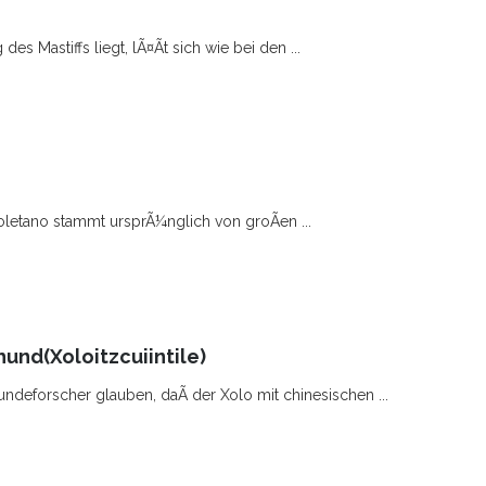
s Mastiffs liegt, lÃ¤Ãt sich wie bei den ...
letano stammt ursprÃ¼nglich von groÃen ...
und(Xoloitzcuiintile)
ndeforscher glauben, daÃ der Xolo mit chinesischen ...