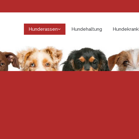
Hunderassen
Hundehaltung
Hundekrank