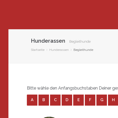
Hunderassen
Begleithunde
Startseite
Hunderassen
Begleithunde
Bitte wähle den Anfangsbuchstaben Deiner ges
A
B
C
D
E
F
G
H