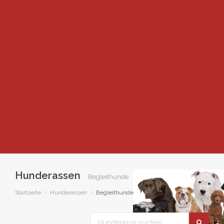
Hunderassen
Begleithunde
Startseite
Hunderassen
Begleithunde