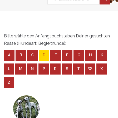
Bitte wähle den Anfangsbuchstaben Deiner gesuchten
Rasse (Hundeart: Begleithunde):
A
B
C
D
E
F
G
H
K
L
M
N
P
R
S
T
W
X
Z