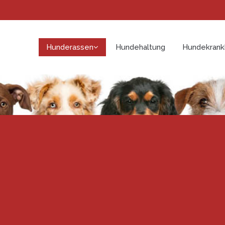
Hunderassen
Hundehaltung
Hundekrank