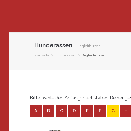
Hunderassen
Begleithunde
Startseite
Hunderassen
Begleithunde
Bitte wähle den Anfangsbuchstaben Deiner ges
A
B
C
D
E
F
G
H