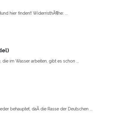
nd hier finden!! WiderristhÃ¶he: ...
el)
die im Wasser arbeiten, gibt es schon ...
der behauptet, daÃ die Rasse der Deutschen ...