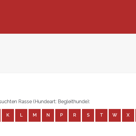
uchten Rasse (Hundeart: Begleithunde):
K
L
M
N
P
R
S
T
W
X