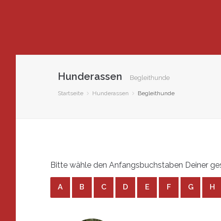
Hunderassen
Begleithunde
Startseite
Hunderassen
Begleithunde
Bitte wähle den Anfangsbuchstaben Deiner ges
A
B
C
D
E
F
G
H