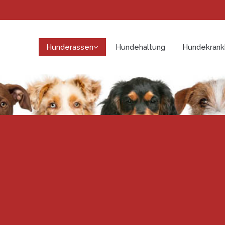
Hunderassen
Hundehaltung
Hundekrank