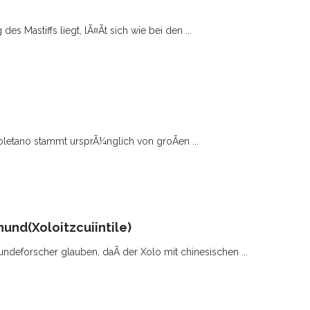
s Mastiffs liegt, lÃ¤Ãt sich wie bei den ...
letano stammt ursprÃ¼nglich von groÃen ...
und(Xoloitzcuiintile)
ndeforscher glauben, daÃ der Xolo mit chinesischen ...