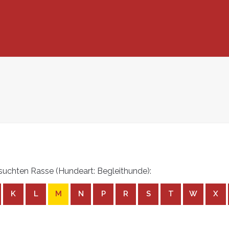
uchten Rasse (Hundeart: Begleithunde):
K
L
M
N
P
R
S
T
W
X